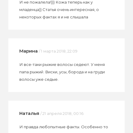
И не пожалела!))) Кожа теперь как у
младенца)) Статья очень интересная, о
некоторых фактах я и не слышала
Марина
/ 1 марта 2018, 22:09
И все-таки рыжие волосы седеют. У меня
папа рыжий. Виски, усы, борода и на груди
волосы уже седые.
Наталья
/ 21 апреля 2018, 00:16
И правда любопытные факты. Особенно то