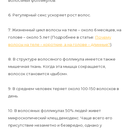
волосяных фолликулов.
к
косметологу?
6. Регулярный секс ускоряет рост волос.
Рекомендации
7. Жизненный цикл волосы на теле – около 6 месяцев, на
по
голове – около 5 лет (Подробнее в статье:
Почему
уходу
волосы на теле – короткие, а на голове – длинные?
).
за
8. В структуре волосяного фолликула имеется также
кожей
мышечная ткань. Когда эта мышца сокращается,
после
волосок становится «дыбом».
депиляции
9. В среднем человек теряет около 100-150 волосков в
воском
день.
или
сахаром
10. В волосяных фолликулах 50% людей живет
микроскопический клещ демодекс. Чаще всего его
Виды
присутствие незаметно и безвредно, однако у