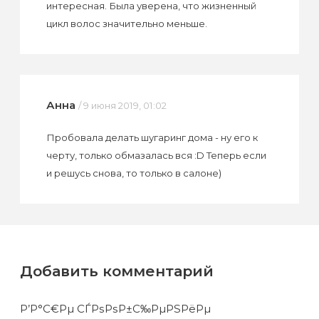
интересная. Была уверена, что жизненный
цикл волос значительно меньше.
Анна
/ 9 июня 2019, 01:02
Пробовала делать шугаринг дома - ну его к
черту, только обмазалась вся :D Теперь если
и решусь снова, то только в салоне)
Добавить комментарий
Р’Р°С€Рµ СЃРѕРѕР±С‰РµРЅРёРµ