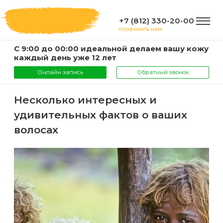
+7 (812) 330-20-00
позвонить нам
С 9:00 до 00:00 идеальной делаем вашу кожу
ГЛАВНАЯ
каждый день уже 12 лет
Онлайн запись
Обратный звонок
УСЛУГИ
Несколько интересных и
удивительных фактов о ваших
Услуги
КОМПАНИЯ
волосах
и
цены
О
ИНФОРМАЦИЯ
компании
Эпиляция
воском
Фото
Мастера
ВАЖНО
Шугаринг
Видео