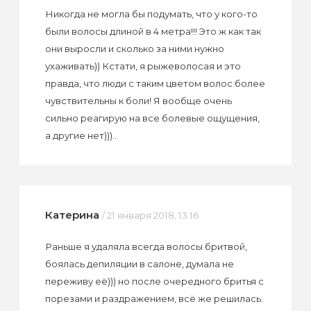
Никогда не могла бы подумать, что у кого-то
были волосы длиной в 4 метра!!! Это ж как так
они выросли и сколько за ними нужно
ухаживать)) Кстати, я рыжеволосая и это
правда, что люди с таким цветом волос более
чувствительны к боли! Я вообще очень
сильно реагирую на все болевые ощущения,
а другие нет)))..
Катерина
/ 21 января 2018, 13:16
Раньше я удаляла всегда волосы бритвой,
боялась депиляции в салоне, думала не
переживу её))) но после очередного бритья с
порезами и раздражением, всё же решилась.