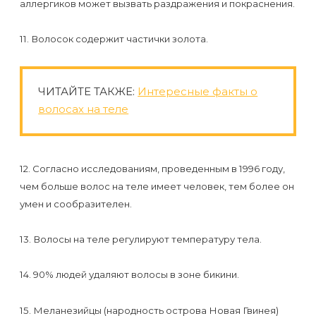
воска
аллергиков может вызвать раздражения и покраснения.
для
11. Волосок содержит частички золота.
депиляции
Эпиляция
ЧИТАЙТЕ ТАКЖЕ:
Интересные факты о
или
волосах на теле
депиляция?
12. Согласно исследованиям, проведенным в 1996 году,
чем больше волос на теле имеет человек, тем более он
умен и сообразителен.
13. Волосы на теле регулируют температуру тела.
14. 90% людей удаляют волосы в зоне бикини.
15. Меланезийцы (народность острова Новая Гвинея)