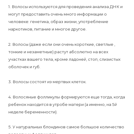
первый
1. Волосы используются для проведения анализа ДНК и
раз
могут предоставить очень много информации о
перед
человеке: генетика, образ жизни, употребление
наркотиков, питание и многое другое.
важным
событием
2. Волосы (даже если они очень короткие, светлые ,
тонкие и незаметные) растут абсолютно на всех
Противопоказания
участках вашего тела, кроме ладоней, стоп, слизистых
к
оболочек и губ.
эпиляции
3. Волосы состоят из мертвых клеток.
Что
4. Волосяные фолликулы формируются еще тогда, когда
нужно
ребенок находится в утробе матери (а именно, на 5й
знать
неделе беременности).
перед
визитом
5. У натуральных блондинов самое большое количество