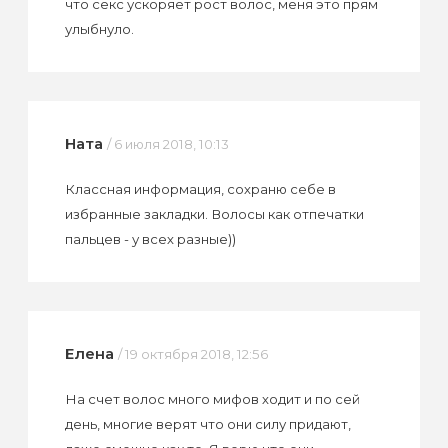
что секс ускоряет рост волос, меня это прям
улыбнуло.
Ната
/ 6 июля 2018, 10:13
Классная информация, сохраню себе в
избранные закладки. Волосы как отпечатки
пальцев - у всех разные))
Елена
/ 19 октября 2018, 12:56
На счет волос много мифов ходит и по сей
день, многие верят что они силу придают,