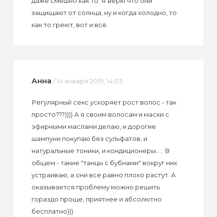
даже смешно как то. Я верю что они
защищают от солнца, ну и когда холодно, то
как то греют, вот и всё.
Анна
/ 14 января 2019, 14:03
Регулярный секс ускоряет рост волос - так
просто???)))) А я своим волосам и маски с
эфирными маслами делаю, и дорогие
шампуни покупаю без сульфатов, и
натуральные тоники, и кондиционеры..... В
общем - такие "танцы с бубнами" вокруг них
устраиваю, а они все равно плохо растут. А
оказывается проблему можно решить
гораздо проще, приятнее и абсолютно
бесплатно)))