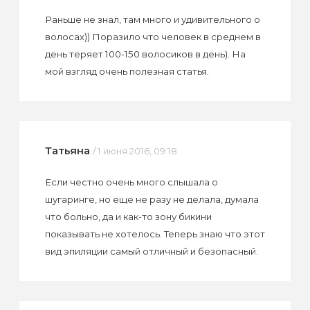
Раньше не знал, там много и удивительного о
волосах)) Поразило что человек в среднем в
день теряет 100-150 волосиков в день). На
мой взгляд очень полезная статья.
Татьяна
/ 1 июня 2016, 09:18
Если честно очень много слышала о
шугаринге, но еще не разу не делала, думала
что больно, да и как-то зону бикини
показывать не хотелось. Теперь знаю что этот
вид эпиляции самый отличный и безопасный.