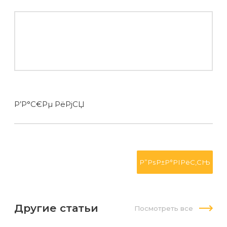
Р’Р°С€Рµ РёРјСЏ
Другие статьи
Посмотреть все