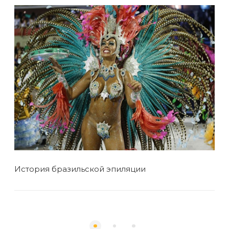
о
История бразильской эпиляции
Поч
би