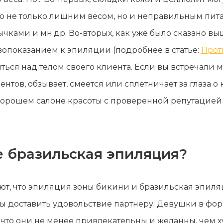
но не только лишним весом, но и неправильным пит
ками и мн.др. Во-вторых, как уже было сказано выш
ивопоказанием к эпиляции (подробнее в статье:
Прот
еяться над телом своего клиента. Если вы встречали
нтов, обзывает, смеется или сплетничает за глаза о 
хорошем салоне красоты с проверенной репутацией 
 бразильская эпиляция?
, что эпиляция зоны бикини и бразильская эпиляци
ы доставить удовольствие партнеру. Девушки в фор
ь, что они не менее привлекательны и желанны, чем 