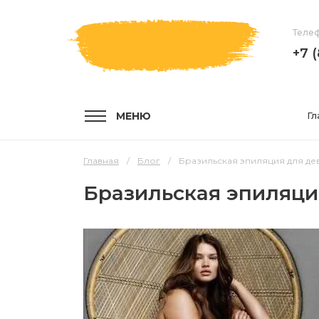
Телеф
+7 
МЕНЮ
Гл
Главная
Блог
Бразильская эпиляция для д
Бразильская эпиляц
УСЛУГИ
КОМПА
Услуги и цены
О компа
Эпиляция воском
Мастер
Шугаринг
Отзывы