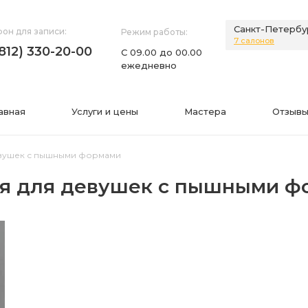
Санкт-Петербу
он для записи:
Режим работы:
7 салонов
(812) 330-20-00
С 09.00 до 00.00
ежедневно
авная
Услуги и цены
Мастера
Отзывы
евушек с пышными формами
ия для девушек с пышными 
НИЯ
ИНФОРМАЦИЯ
нии
Фото
а
Видео
Вопросы-ответы