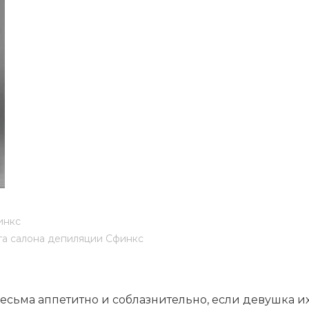
лы и инструменты
Статьи
вание
Блог
ство
Форум
траторы
Карта сайта
ы
инкс
га салона депиляции Сфинкс
есьма аппетитно и соблазнительно, если девушка их