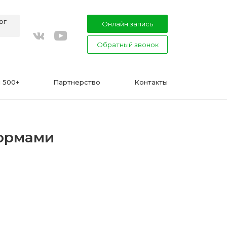
рг
Онлайн запись
Обратный звонок
youtube
vkontakte
 500+
Партнерство
Контакты
формами
ВАЖНО
Подготовка к процедуре эпиляции
воском или сахаром
Эпиляция в Сфинксе и Формула-1