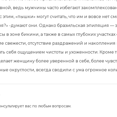
ивной, ведь мужчины часто избегают закомплексова
 с этим, «пышки» могут считать, что им и вовсе нет
рня?» -думают они. Однако бразильская эпиляция — э
лосы в зоне бикини, а также в самых глубоких участк
е свежести, отсутствие раздражений и накопления п
вать себя ощущением чистоты и ухоженности. Кроме т
елает женщину более уверенной в себе, более чувс
е округлости, всегда сводили с ума огромное кол
?
нсультирует вас по любым вопросам.