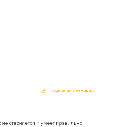
Эпиляция первый раз перед важным
событием
Противопоказания к эпиляции
Что нужно знать перед визитом к
косметологу?
Рекомендации по уходу за кожей после
депиляции воском или сахаром
Виды воска для депиляции
Эпиляция или депиляция?
Ссылка на источник
 не стесняется и умеет правильно