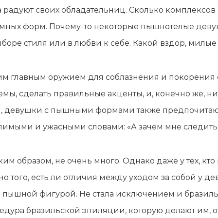
а радуют своих обладательниц. Сколько комплексов
емных форм. Почему-то некоторые пышнотелые деву
выборе стиля или в любви к себе. Какой вздор, милы
м главным оружием для соблазнения и покорения 
мы, сделать правильные акценты, и, конечно же, ни 
бой, девушки с пышными формами также предпочитаю
имыми и ужасными словами: «А зачем мне следить за
м образом, не очень много. Однако даже у тех, кто 
о того, есть ли отличия между уходом за собой у д
пышной фигурой. Не стала исключением и бразиль
едура бразильской эпиляции, которую делают им, от