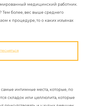
пломированный медицинский работник.
? Тем более, вес выше среднего
ом к процедуре, то о каких изъянах
тесняться
самые интимные места, которые, по
ются складок или целлюлита, которые
ут присутствовать и у худых девушек,