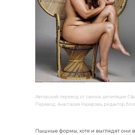
Мужская депиляция
Материа
Бикини-дизайн
Оборудо
Партнер
Админис
Контакт
Авторский перевод от салона депиляции Сф
Перевод: Анастасия Назарова, редактор бло
Пышные формы, хотя и выглядят они в