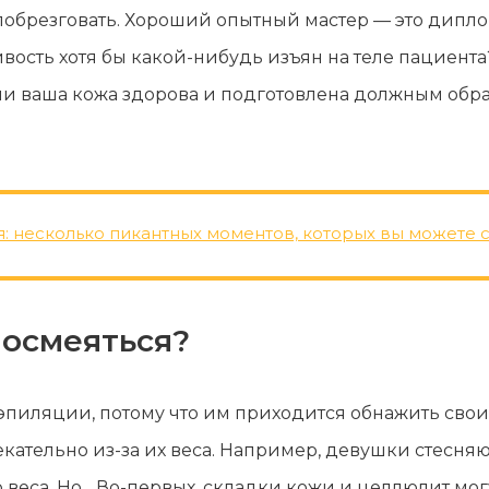
 побрезговать. Хороший опытный мастер — это ди
ивость хотя бы какой-нибудь изъян на теле пациента
ли ваша кожа здорова и подготовлена должным образ
: несколько пикантных моментов, которых вы можете с
посмеяться?
пиляции, потому что им приходится обнажить свои 
екательно из-за их веса. Например, девушки стесня
 веса. Но... Во-первых, складки кожи и целлюлит мог