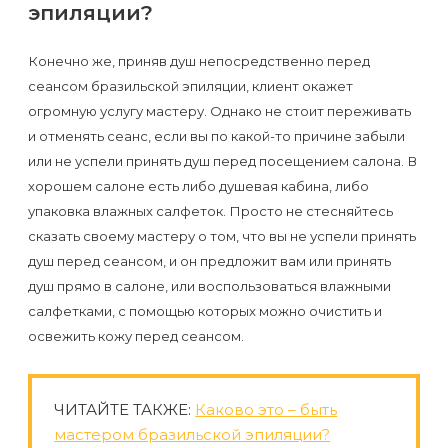
воска
эпиляции?
для
Конечно же, приняв душ непосредственно перед
депиляции
сеансом бразильской эпиляции, клиент окажет
огромную услугу мастеру. Однако не стоит переживать
Эпиляция
и отменять сеанс, если вы по какой-то причине забыли
или
или не успели принять душ перед посещением салона. В
депиляция?
хорошем салоне есть либо душевая кабина, либо
упаковка влажных салфеток. Просто не стесняйтесь
сказать своему мастеру о том, что вы не успели принять
душ перед сеансом, и он предложит вам или принять
душ прямо в салоне, или воспользоваться влажными
салфетками, с помощью которых можно очистить и
освежить кожу перед сеансом.
ЧИТАЙТЕ ТАКЖЕ:
Каково это – быть
мастером бразильской эпиляции?