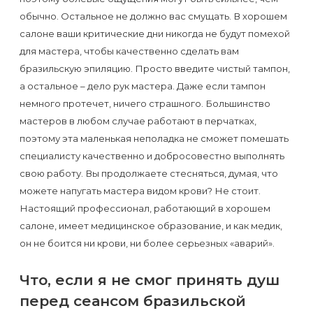
к
обычно. Остальное не должно вас смущать. В хорошем
косметологу?
салоне ваши критические дни никогда не будут помехой
для мастера, чтобы качественно сделать вам
Рекомендации
бразильскую эпиляцию. Просто введите чистый тампон,
по
а остальное – дело рук мастера. Даже если тампон
немного протечет, ничего страшного. Большинство
уходу
мастеров в любом случае работают в перчатках,
за
поэтому эта маленькая неполадка не сможет помешать
кожей
специалисту качественно и добросовестно выполнять
после
свою работу. Вы продолжаете стесняться, думая, что
можете напугать мастера видом крови? Не стоит.
депиляции
Настоящий профессионал, работающий в хорошем
воском
салоне, имеет медицинское образование, и как медик,
или
он не боится ни крови, ни более серьезных «аварий».
сахаром
Что, если я не смог принять душ
Виды
перед сеансом бразильской