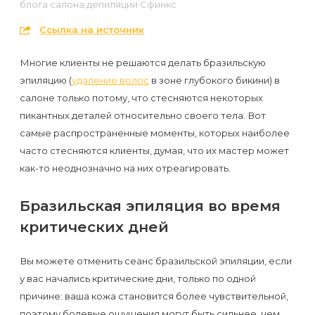
блога салона депиляции Сфинкс
первый
раз
Ссылка на источник
перед
Многие клиенты не решаются делать бразильскую
важным
эпиляцию (
удаление волос
в зоне глубокого бикини) в
событием
салоне только потому, что стесняются некоторых
пикантных деталей относительно своего тела. Вот
Противопоказания
самые распространенные моменты, которых наиболее
часто стесняются клиенты, думая, что их мастер может
к
как-то неоднозначно на них отреагировать.
эпиляции
Бразильская эпиляция во время
Что
критических дней
нужно
знать
Вы можете отменить сеанс бразильской эпиляции, если
перед
у вас начались критические дни, только по одной
причине: ваша кожа становится более чувствительной,
визитом
поэтому болевые ощущения могут быть сильнее, чем