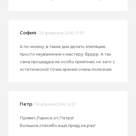
София
/ 25 февраля 2016, 17:57
А по-моему, в такие дни делать эпиляцию
просто неуважение к мастеру. брррр. А так
сама процедура не особо приятная, но зато с
эстетической точки зрения очень полезная.
Петр
/ 16 апреля 2016, 14:21
Привет,Ларисе,от,Петра!
большое,спасибо,еще,приду,не,раз!