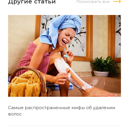
Другие статьи
Посмотреть все
Самые распространенные мифы об удалении
я и
Что
волос
Наб
мн