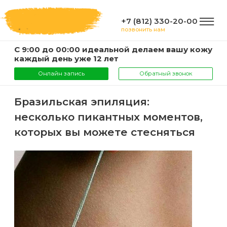
+7 (812) 330-20-00
позвонить нам
С 9:00 до 00:00 идеальной делаем вашу кожу
ГЛАВНАЯ
каждый день уже 12 лет
Онлайн запись
Обратный звонок
УСЛУГИ
Бразильская эпиляция:
несколько пикантных моментов,
Услуги
КОМПАНИЯ
которых вы можете стесняться
и
цены
О
ИНФОРМАЦИЯ
компании
Эпиляция
воском
Фото
Мастера
ВАЖНО
Шугаринг
Видео