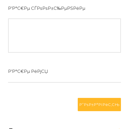
Р’Р°С€Рµ СЃРѕРѕР±С‰РµРЅРёРµ
Р’Р°С€Рµ РёРјСЏ