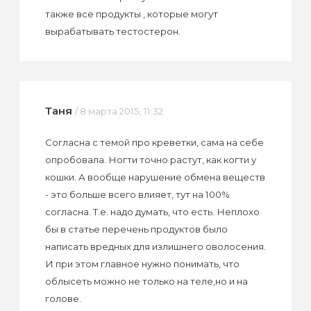
также все продукты , которые могут
вырабатывать тестостерон.
Таня
/ 8 марта 2015, 11:32
Согласна с темой про креветки, сама на себе
опробовала. Ногти точно растут, как когти у
кошки. А вообще нарушение обмена веществ
- это больше всего влияет, тут на 100%
согласна. Т.е. надо думать, что есть. Неплохо
бы в статье перечень продуктов было
написать вредных для излишнего оволосения.
И при этом главное нужно понимать, что
облысеть можно не только на теле,но и на
голове.