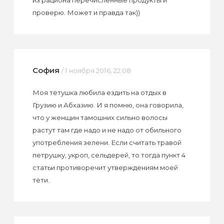
из рациона перечисленные продукты и
проверю. Может и правда так))
София
/ 1 ноября 2016, 22:08
Моя тётушка любила ездить на отдых в
Грузию и Абхазию. И я помню, она говорила,
что у женщин тамошних сильно волосы
растут там где надо и не надо от обильного
употребления зелени. Если считать травой
петрушку, укроп, сельдерей, то тогда пункт 4
статьи противоречит утверждениям моей
тёти.