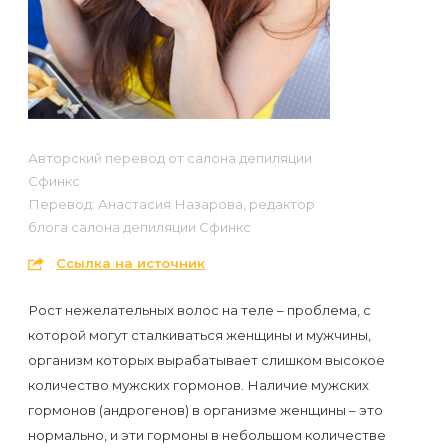
Отзывы
Подготовка
КОНТАКТЫ
Мужская
Вопросы-
к
Материалы
депиляция
ответы
процедуре
и
эпиляции
инструменты
Бикини-
Статьи
воском
дизайн
Авторский перевод от салона депиляции
Оборудование
или
Блог
Сфинкс
сахаром
Перевод: Анастасия Назарова, редактор
Партнерство
блога салона депиляции Сфинкс
Форум
Эпиляция
Ссылка на источник
Администраторы
Карта
в
Рост нежелательных волос на теле – проблема, с
сайта
Сфинксе
Контакты
которой могут сталкиваться женщины и мужчины,
и
организм которых вырабатывает слишком высокое
Формула-1
количество мужских гормонов. Наличие мужских
гормонов (андрогенов) в организме женщины – это
Эпиляция
нормально, и эти гормоны в небольшом количестве