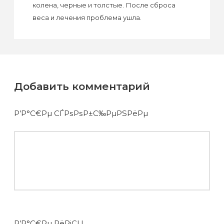
колена, черные и толстые. После сброса
веса и лечения проблема ушла.
Добавить комментарий
Р’Р°С€Рµ СЃРѕРѕР±С‰РµРЅРёРµ
Р’Р°С€Рµ РёРјСЏ