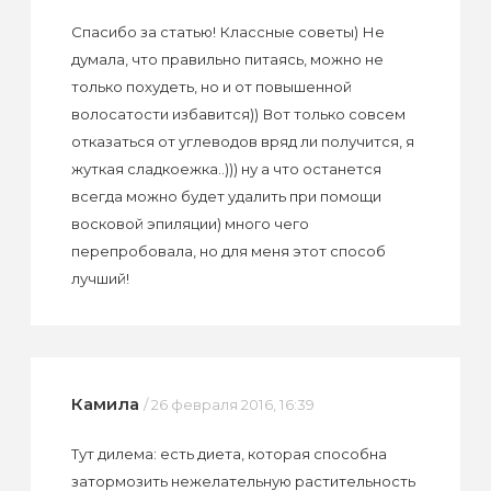
Спасибо за статью! Классные советы) Не
думала, что правильно питаясь, можно не
только похудеть, но и от повышенной
волосатости избавится)) Вот только совсем
отказаться от углеводов вряд ли получится, я
жуткая сладкоежка..))) ну а что останется
всегда можно будет удалить при помощи
восковой эпиляции) много чего
перепробовала, но для меня этот способ
лучший!
Камила
/ 26 февраля 2016, 16:39
Тут дилема: есть диета, которая способна
затормозить нежелательную растительность