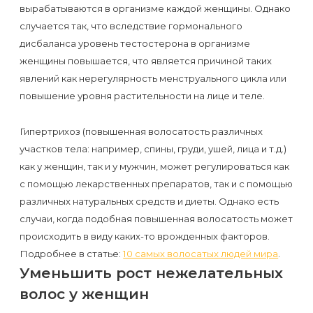
первый
вырабатываются в организме каждой женщины. Однако
случается так, что вследствие гормонального
раз
дисбаланса уровень тестостерона в организме
перед
женщины повышается, что является причиной таких
важным
явлений как нерегулярность менструального цикла или
событием
повышение уровня растительности на лице и теле.
Противопоказания
Гипертрихоз (повышенная волосатость различных
участков тела: например, спины, груди, ушей, лица и т.д.)
к
как у женщин, так и у мужчин, может регулироваться как
эпиляции
с помощью лекарственных препаратов, так и с помощью
различных натуральных средств и диеты. Однако есть
Что
случаи, когда подобная повышенная волосатость может
нужно
происходить в виду каких-то врожденных факторов.
знать
Подробнее в статье:
10 самых волосатых людей мира
.
Уменьшить рост нежелательных
перед
волос у женщин
визитом