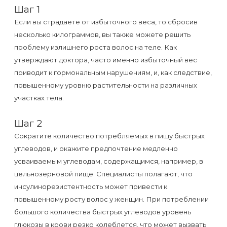
к
Шаг 1
косметологу?
Если вы страдаете от избыточного веса, то сбросив
несколько килограммов, вы также можете решить
Рекомендации
проблему излишнего роста волос на теле. Как
утверждают доктора, часто именно избыточный вес
по
приводит к гормональным нарушениям, и, как следствие,
уходу
повышенному уровню растительности на различных
за
участках тела.
кожей
Шаг 2
после
Сократите количество потребляемых в пищу быстрых
депиляции
углеводов, и окажите предпочтение медленно
воском
усваиваемым углеводам, содержащимся, например, в
или
цельнозерновой пище. Специалисты полагают, что
сахаром
инсулинорезистентность может привести к
повышенному росту волос у женщин. При потреблении
большого количества быстрых углеводов уровень
Виды
глюкозы в крови резко колеблется, что может вызвать