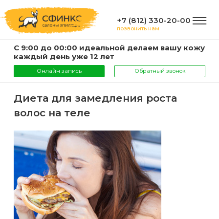
+7 (812) 330-20-00
позвонить нам
С 9:00 до 00:00 идеальной делаем вашу кожу
ГЛАВНАЯ
каждый день уже 12 лет
Онлайн запись
Обратный звонок
УСЛУГИ
Диета для замедления роста
волос на теле
Услуги
КОМПАНИЯ
и
цены
О
ИНФОРМАЦИЯ
компании
Эпиляция
воском
Фото
Мастера
ВАЖНО
Шугаринг
Видео