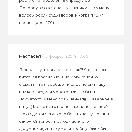
рости от определенных продуктов.
Попробую советовать указаниям. Но у меня
волосы росли будь здоров, и когда я 49 кг
весила (рост 170).
Настасья
/ 13 февраля 2018, 17:00
Господи, ну что я делаю не так?! Я стараюсь
питаться правильно, я не могу конечно
сказать, что я вообще никогда не ем пиццу
или картоху, или мороженки. Но блин!
Лохматость у меня повышенная((( Наверное в
папу((( Может, это правда наследственное?
Приходится регулярно бегать на шугаринг в
салон. Спасибо, что люди до этого
додумались, иначе у меня вообще были бы