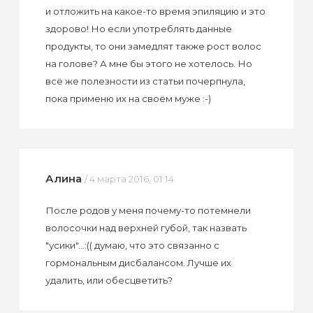
и отложить на какое-то время эпиляцию и это
здорово! Но если употреблять данные
продукты, то они замедлят также рост волос
на голове? А мне бы этого не хотелось. Но
всё же полезности из статьи почерпнула,
пока применю их на своём муже :-)
Алина
/ 4 марта 2016, 01:14
После родов у меня почему-то потемнели
волосочки над верхней губой, так назвать
"усики"...:(( думаю, что это связанно с
гормональным дисбалансом. Лучше их
удалить, или обесцветить?