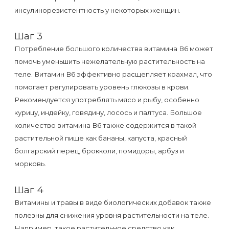
воска
инсулинорезистентность у некоторых женщин.
для
депиляции
Шаг 3
Потребление большого количества витамина В6 может
Эпиляция
помочь уменьшить нежелательную растительность на
теле. Витамин В6 эффективно расщепляет крахмал, что
или
помогает регулировать уровень глюкозы в крови.
депиляция?
Рекомендуется употреблять мясо и рыбу, особенно
курицу, индейку, говядину, лосось и палтуса. Большое
количество витамина В6 также содержится в такой
растительной пище как бананы, капуста, красный
болгарский перец, брокколи, помидоры, арбуз и
морковь.
Шаг 4
Витамины и травы в виде биологических добавок также
полезны для снижения уровня растительности на теле.
Например, такое растительное средство как