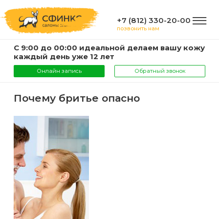
+7 (812) 330-20-00
позвонить нам
С 9:00 до 00:00 идеальной делаем вашу кожу
ГЛАВНАЯ
каждый день уже 12 лет
Онлайн запись
Обратный звонок
УСЛУГИ
Почему бритье опасно
Услуги
КОМПАНИЯ
и
цены
О
ИНФОРМАЦИЯ
компании
Эпиляция
воском
Фото
Мастера
ВАЖНО
Шугаринг
Видео