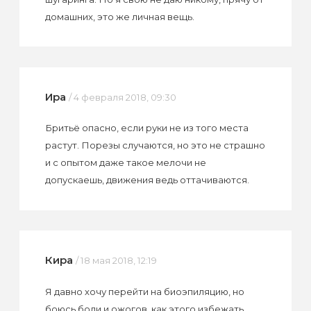
домашних, это же личная вещь.
Ира
/ 4 февраля 2018, 09:30
Бритьё опасно, если руки не из того места
растут. Порезы случаются, но это не страшно
и с опытом даже такое мелочи не
допускаешь, движения ведь оттачиваются.
Кира
/ 18 мая 2018, 12:19
Я давно хочу перейти на биоэпиляцию, но
боюсь боли и ожогов, как этого избежать,