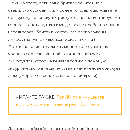
к
Помимо этого, если ваша бритва хранится не в
стерильных условиях или более того, вы одалживаете
косметологу?
ее другому человеку, вы рискуете заразиться вирусами
герпеса, гепатита, ВИЧ и мн.др. Также особенно опасно
Рекомендации
использовать бритву в местах, где расположены
по
лимфоузлы (например, подмышки, пах и т.д.).
уходу
Проникновение инфекции именно в этих участках
за
чревато серьезными гнойными воспалениями
лимфоузлов, которые лечатся только с помощью
кожей
хирургического вмешательства, иначе человек рискует
после
даже умереть от сепсиса (заражения крови).
депиляции
воском
ЧИТАЙТЕ ТАКЖЕ:
Топ-10 преимуществ
или
восковой эпиляции перед бритьем
сахаром
Виды
Для того чтобы обезопасить себя при бритье,