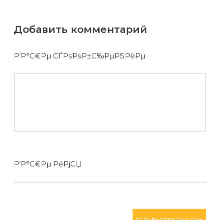
Добавить комментарий
Р’Р°С€Рµ СЃРѕРѕР±С‰РµРЅРёРµ
Р’Р°С€Рµ РёРјСЏ