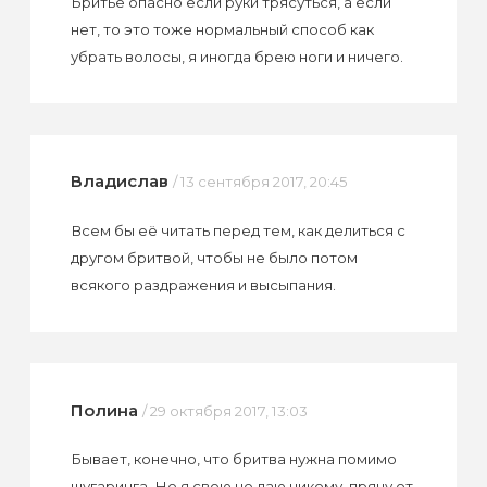
Бритьё опасно если руки трясуться, а если
нет, то это тоже нормальный способ как
убрать волосы, я иногда брею ноги и ничего.
Владислав
/ 13 сентября 2017, 20:45
Всем бы её читать перед тем, как делиться с
другом бритвой, чтобы не было потом
всякого раздражения и высыпания.
Полина
/ 29 октября 2017, 13:03
Бывает, конечно, что бритва нужна помимо
шугаринга. Но я свою не даю никому, прячу от