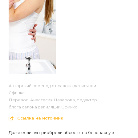
Отзывы
Подготовка
КОНТАКТЫ
Мужская
Вопросы-
к
Материалы
депиляция
ответы
процедуре
и
эпиляции
инструменты
Бикини-
Статьи
воском
дизайн
Оборудование
или
Блог
сахаром
Партнерство
Форум
Эпиляция
Администраторы
Авторский перевод от салона депиляции
Карта
в
Сфинкс
сайта
Сфинксе
Контакты
Перевод: Анастасия Назарова, редактор
и
блога салона депиляции Сфинкс
Формула-1
Ссылка на источник
Эпиляция
Даже если вы приобрели абсолютно безопасную