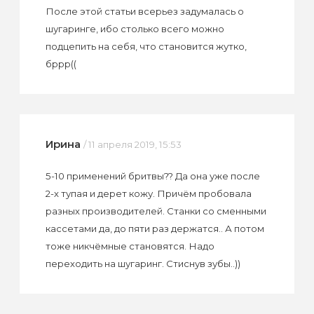
После этой статьи всерьез задумалась о
шугаринге, ибо столько всего можно
подцепить на себя, что становится жутко,
бррр((
Ирина
/ 11 апреля 2019, 15:53
5-10 применений бритвы?? Да она уже после
2-х тупая и дерет кожу. Причём пробовала
разных производителей. Станки со сменными
кассетами да, до пяти раз держатся.. А потом
тоже никчёмные становятся. Надо
переходить на шугаринг. Стиснув зубы..))