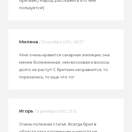
бритвам;) Народ, расскажите кто чем
пользуется!)
Милена
/ 20 ноября 2015, 08:27
Мне очень нравится сахарная эпиляция, она
менее болезненная, чем восковая и волосы
долго не растут! С бритьем несравнится, то
порезалась, то еще что-то!
Игорь
/ 9 декабря 2015, 23:12
Очень полезная статья. Всегда брил в
области паха и подмышек и никогда не