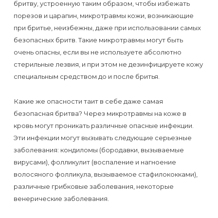
бритву, устроенную таким образом, чтобы избежать
первый
порезов и царапин, микротравмы кожи, возникающие
раз
при бритье, неизбежны, даже при использовании самых
перед
безопасных бритв. Такие микротравмы могут быть
важным
очень опасны, если вы не используете абсолютно
стерильные лезвия, и при этом не дезинфицируете кожу
событием
специальным средством до и после бритья.
Противопоказания
Какие же опасности таит в себе даже самая
к
безопасная бритва? Через микротравмы на коже в
эпиляции
кровь могут проникать различные опасные инфекции.
Эти инфекции могут вызывать следующие серьезные
Что
заболевания: кондиломы (бородавки, вызываемые
нужно
вирусами), фолликулит (воспаление и нагноение
волосяного фолликула, вызываемое стафилококками),
знать
различные грибковые заболевания, некоторые
перед
венерические заболевания.
визитом