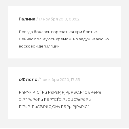
Галина
/ 17 ноября 2019, 00:02
Всегда боялась порезаться при бритье.
Сейчас пользуюсь кремом, но задумываюсь о
восковой депиляции.
оФлслс
/ 1 октября 2020, 17:55
РћР№ РІСЃРµ РєРѕРјРјРµРЅС‚Р°СЂРёРё
С‚Р°РєРёРµ РЅР°СЃС‚РѕСЏС‰РёРµ
РїРѕРІРµСЂРёС‚СЊ РЅРµ РјРѕРіСѓ