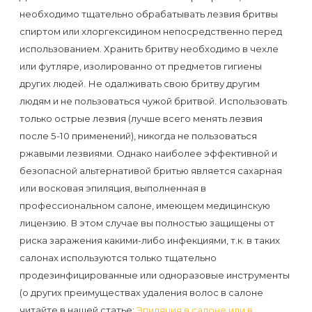
воска
необходимо тщательно обрабатывать лезвия бритвы
для
спиртом или хлоргексидином непосредственно перед
депиляции
использованием. Хранить бритву необходимо в чехле
или футляре, изолированно от предметов гигиены
Эпиляция
других людей. Не одалживать свою бритву другим
людям и не пользоваться чужой бритвой. Использовать
или
только острые лезвия (лучше всего менять лезвия
депиляция?
после 5-10 применений), никогда не пользоваться
ржавыми лезвиями. Однако наиболее эффективной и
безопасной альтернативой бритью является сахарная
или восковая эпиляция, выполненная в
профессиональном салоне, имеющем медицинскую
лицензию. В этом случае вы полностью защищены от
риска заражения какими-либо инфекциями, т.к. в таких
салонах используются только тщательно
продезинфицированные или одноразовые инструменты
(о других преимуществах удаления волос в салоне
читайте в нашей статье:
Эпиляция в салоне или в