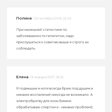
Полина
/ 20 октября 2016, 22:43
При нынешней статистике по
заболеваемости гепатитом, надо
прислушаться к советам выше и строго их
соблюдать.
Елена
/ 8 января 2017, 18:22
Я подмышки и ноги всегда брею под душем и
никаких воспалений никогда не возникало. А
электробритву для зоны бикини
обрабатываю спиртом и - никаких проблем!)