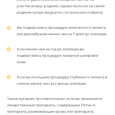
к
участке вокруг родинки, однако волоски на самой
косметологу?
родинке лучше аккуратно состричь или побрить).
Рекомендации
Вы подвергались процедуре химического пилинга
по
или дермабразии менее чем за 7 дней до эпиляции.
уходу
за
Если менее чем за год до эпиляции вы
кожей
подвергались процедуре лазерной шлифовки
кожи.
после
депиляции
Если вы посещали процедуру глубинного пилинга в
воском
салоне менее чем за 2 дня до эпиляции.
или
сахаром
Также шугаринг противопоказан, если вы принимаете
лекарственные препараты, содержащие Ретин-А,
Виды
препараты, разжижающие кровь, или препараты,