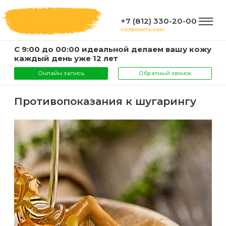
+7 (812) 330-20-00
позвонить нам
С 9:00 до 00:00 идеальной делаем вашу кожу
ГЛАВНАЯ
каждый день уже 12 лет
Онлайн запись
Обратный звонок
УСЛУГИ
Противопоказания к шугарингу
Услуги
КОМПАНИЯ
и
цены
О
ИНФОРМАЦИЯ
компании
Эпиляция
воском
Фото
Мастера
ВАЖНО
Шугаринг
Видео