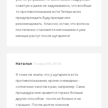
советую и даже не задумываюсь, что вообще-
то противопоказания есть! Теперь всех
предупреждать буду,преждечем
рекомендовать.. Классно, кстаи, что волосы
постепенно становятся мягонькими и уже
меньше растут после шугаринга!
Наталья
/ 5 мая 2016, 09:35
Я тоже не знала, что у шугаринга есть
противопоказания, кроме очевидных -
солнечных ожогов и ран, например. Сама
процедура мне нравится горазо больше
других способов - почти не больно и не
страшно. После долгих поисков