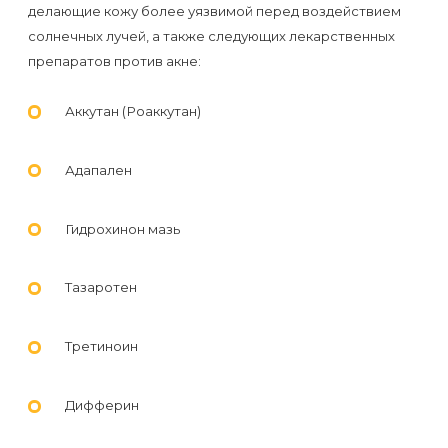
воска
делающие кожу более уязвимой перед воздействием
для
солнечных лучей, а также следующих лекарственных
препаратов против акне:
депиляции
Аккутан (Роаккутан)
Эпиляция
или
Адапален
депиляция?
Гидрохинон мазь
Тазаротен
Третиноин
Дифферин