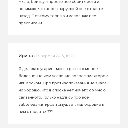
мыло, бритву и просто все сбрить, хотя и
понимаю, что через пару дней все отрастет
назад. Поэтому терплю и исполняю все
предписани
Ирина
/ 15 апреля 2015, 10:21
Я делала шугаринг много раз, это менее
болезненно чем удаление волос эпилятором
или воском. Про противопоказания не знала,
но хорошо, что в списке нет ничего со мною
связанного. Только надпись про все
заболевания крови смущает, малокровие к
ним относится???