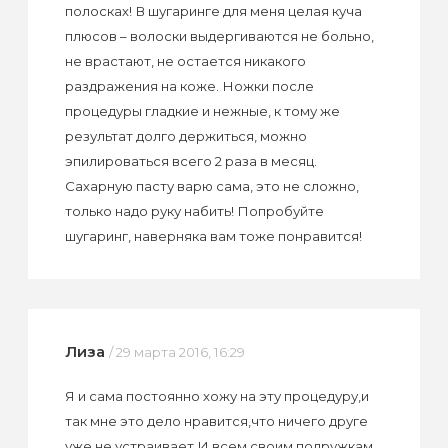
полосках! В шугаринге для меня целая куча
плюсов – волоски выдергиваются не больно,
не врастают, не остается никакого
раздражения на коже. Ножки после
процедуры гладкие и нежные, к тому же
результат долго держиться, можно
эпилироваться всего 2 раза в месяц.
Сахарную пасту варю сама, это не сложно,
только надо руку набить! Попробуйте
шугаринг, наверняка вам тоже понравится!
Лиза
/ 29 марта 2016, 16:29
Я и сама постоянно хожу на эту процедуру,и
так мне это дело нравится,что ничего друге
уже не устраивает.И всем своим подружкам