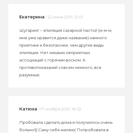
Екатерина
/ 22 июня 2015, 12:01
Шугаринг – эпиляция сахарной пастой (м-м-м,
мне уже нравится даже название) намного
приятнее и безопаснее, чем другие виды
эпиляции. Нет никаких неприятных
ассоциаций с горячим воском. А
противопоказаний совсем немного, все
разумные.
Катюха
/ 17 ноября 2015, 18:32
Пробовала сделать дома и получилось очень
больно!(( Саму себя жалею( Попробовала в