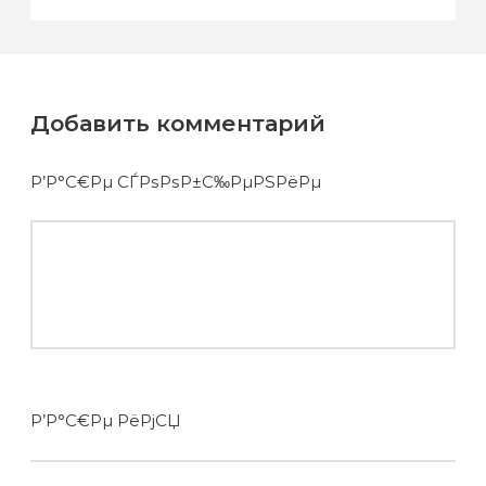
Добавить комментарий
Р’Р°С€Рµ СЃРѕРѕР±С‰РµРЅРёРµ
Р’Р°С€Рµ РёРјСЏ