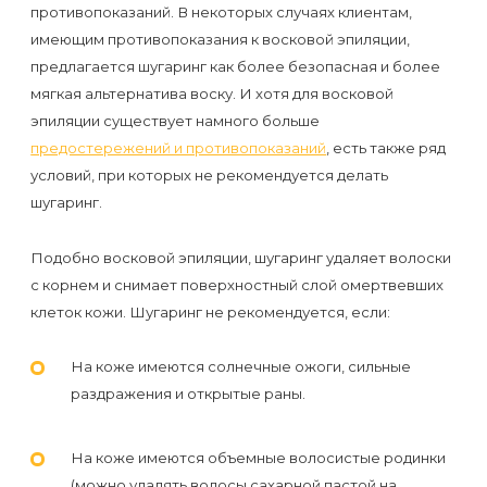
первый
противопоказаний. В некоторых случаях клиентам,
имеющим противопоказания к восковой эпиляции,
раз
предлагается шугаринг как более безопасная и более
перед
мягкая альтернатива воску. И хотя для восковой
важным
эпиляции существует намного больше
событием
предостережений и противопоказаний
, есть также ряд
условий, при которых не рекомендуется делать
Противопоказания
шугаринг.
к
Подобно восковой эпиляции, шугаринг удаляет волоски
эпиляции
с корнем и снимает поверхностный слой омертвевших
клеток кожи. Шугаринг не рекомендуется, если:
Что
нужно
На коже имеются солнечные ожоги, сильные
знать
раздражения и открытые раны.
перед
На коже имеются объемные волосистые родинки
визитом
(можно удалять волосы сахарной пастой на