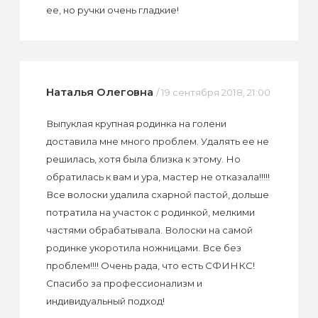
ее, но ручки очень гладкие!
Наталья Олеговна
/ 19 сентября 2018, 21:00
Выпуклая крупная родинка на голени
доставила мне много проблем. Удалять ее не
решилась, хотя была близка к этому. Но
обратилась к вам и ура, мастер не отказала!!!!!
Все волоски удалила схарной пастой, дольше
потратила на участок с родинкой, мелкими
частями обрабатывала. Волоски на самой
родинке укоротила ножницами. Все без
проблем!!!! Очень рада, что есть СФИНКС!
Спасибо за профессионализм и
индивидуальный подход!