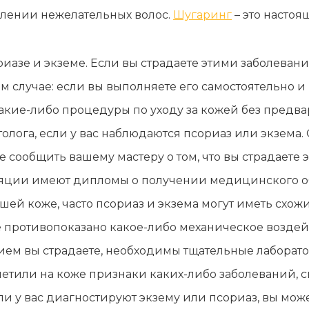
далении нежелательных волос.
Шугаринг
– это настоя
иазе и экземе. Если вы страдаете этими заболеван
 случае: если вы выполняете его самостоятельно и 
акие-либо процедуры по уходу за кожей без предва
лога, если у вас наблюдаются псориаз или экзема.
 сообщить вашему мастеру о том, что вы страдаете
иляции имеют дипломы о получении медицинского о
ей коже, часто псориаз и экзема могут иметь схо
 противопоказано какое-либо механическое воздейс
ием вы страдаете, необходимы тщательные лаборат
метили на коже признаки каких-либо заболеваний, с
ли у вас диагностируют экзему или псориаз, вы мож