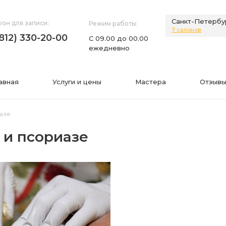
Санкт-Петербу
он для записи:
Режим работы:
7 салонов
(812) 330-20-00
С 09.00 до 00.00
ежедневно
авная
Услуги и цены
Мастера
Отзывы
азе
 и псориазе
НИЯ
ИНФОРМАЦИЯ
нии
Фото
а
Видео
Вопросы-ответы