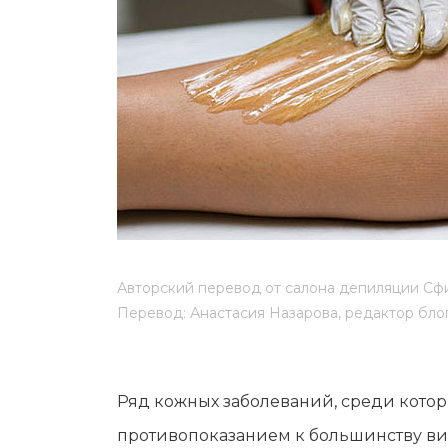
Мужская депиляция
Материа
Бикини-дизайн
Оборудо
Партнер
Админис
Контакт
Авторский перевод от салона депиляции Сф
Перевод: Анастасия Назарова, редактор бло
Ряд кожных заболеваний, среди котор
противопоказанием к большинству видо