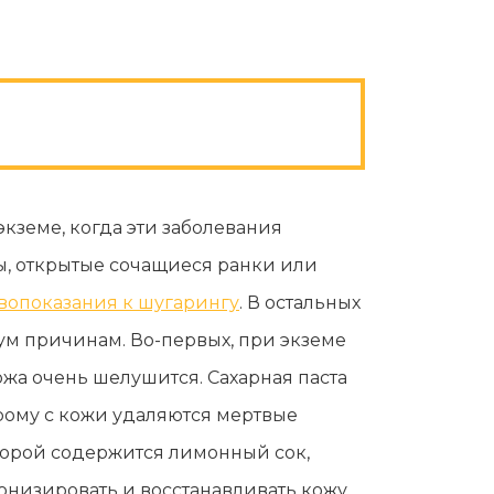
экземе, когда эти заболевания
ы, открытые сочащиеся ранки или
вопоказания к шугарингу
. В остальных
ум причинам. Во-первых, при экземе
ожа очень шелушится. Сахарная паста
рому с кожи удаляются мертвые
оторой содержится лимонный сок,
онизировать и восстанавливать кожу.