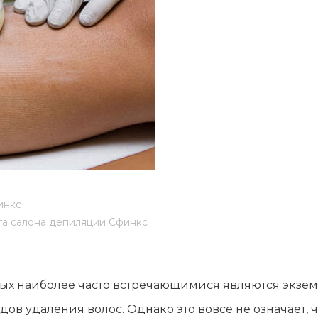
лы и инструменты
Статьи
вание
Блог
ство
Форум
траторы
Карта сайта
ы
инкс
га салона депиляции Сфинкс
ых наиболее часто встречающимися являются экзема
в удаления волос. Однако это вовсе не означает, ч