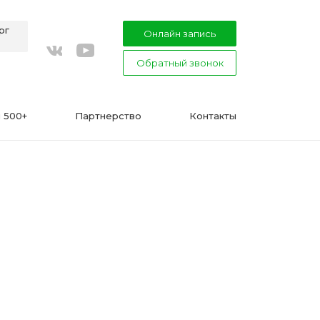
рг
Онлайн запись
Обратный звонок
youtube
vkontakte
 500+
Партнерство
Контакты
ВАЖНО
Подготовка к процедуре эпиляции
воском или сахаром
Эпиляция в Сфинксе и Формула-1