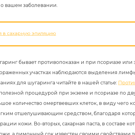
 о вашем заболевании.
я в сахарную эпиляцию
шугаринг бывает противопоказан и при псориазе или 
 пораженных участках наблюдаются выделения лимф
аниях для шугаринга читайте в нашей статье:
Проти
 полезной процедурой при экземе и псориазе по дв
шое количество омертвевших клеток, в виду чего к
ягким отшелушивающим средством, благодаря кото
ации кожи. Во-вторых, сахарная паста, в составе к
ожи, а лимонный сок известен своими свойствами т