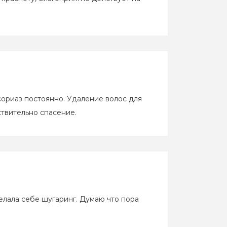
 правда о мужской депиляции
псориаз постоянно. Удаление волос для
ствительно спасение.
делала себе шугаринг. Думаю что пора