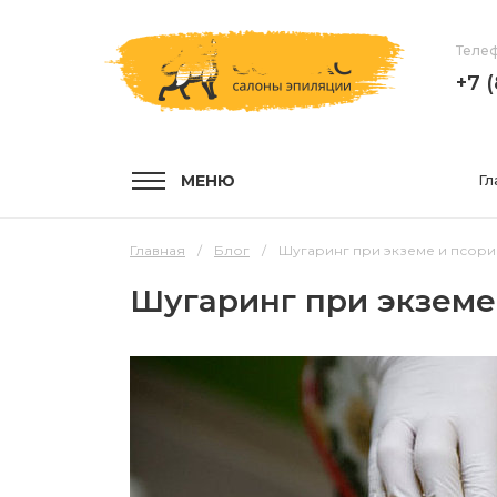
Телеф
+7 
МЕНЮ
Гл
Главная
Блог
Шугаринг при экземе и псори
Шугаринг при экземе
УСЛУГИ
КОМПА
Услуги и цены
О компа
Эпиляция воском
Мастер
Шугаринг
Отзывы