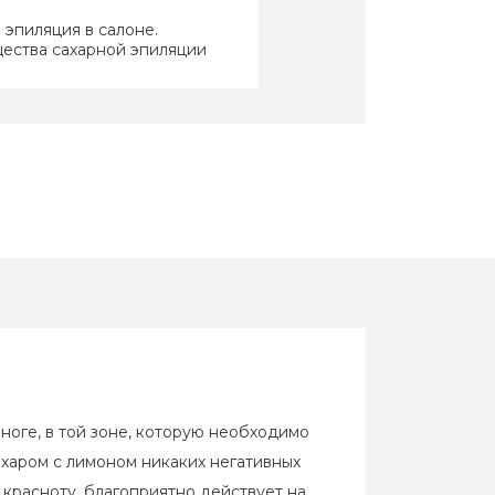
 эпиляция в салоне.
ества сахарной эпиляции
линг
 эпиляция против эпилятора
а ноге, в той зоне, которую необходимо
ушки Петербурга думают о
сахаром с лимоном никаких негативных
ии
красноту, благоприятно действует на