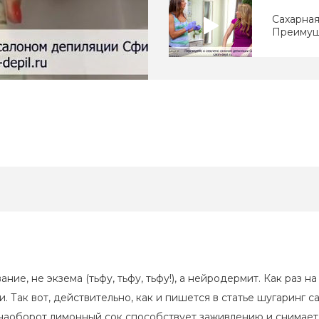
Сахарная
Преимущ
Ваджазз
Восковая
ие, не экзема (тьфу, тьфу, тьфу!), а нейродермит. Как раз н
Что дев
. Так вот, действительно, как и пишется в статье шугаринг 
депиляц
 наоборот лимонный сок способствует заживлению и снимает 