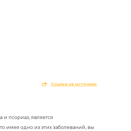
Эпиляция первый раз перед важным
событием
Противопоказания к эпиляции
Что нужно знать перед визитом к
косметологу?
Рекомендации по уходу за кожей после
депиляции воском или сахаром
Виды воска для депиляции
Эпиляция или депиляция?
Ссылка на источник
 и псориаз, является
то имея одно из этих заболеваний, вы