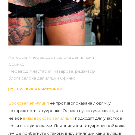
Отзывы
Подготовка
КОНТАКТЫ
Мужская
Вопросы-
к
Материалы
депиляция
ответы
процедуре
и
эпиляции
инструменты
Бикини-
Статьи
воском
дизайн
Оборудование
или
Блог
Авторский перевод от салона депиляции
сахаром
Сфинкс
Партнерство
Форум
Перевод: Анастасия Назарова, редактор
Эпиляция
блога салона депиляции Сфинкс
Администраторы
Карта
в
Ссылка на источник
сайта
Сфинксе
Контакты
Восковая эпиляция
не противопоказана людям, у
и
которых есть татуировки. Однако нужно учитывать, что
Формула-1
не все
виды восковой эпиляции
подходят для участков
кожи с татуировками. Для эпиляции татуированной кожи
Эпиляция
лучше прибегнуть к такому виду эпиляции как эпиляция