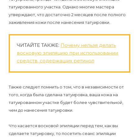
к
татуированного участка. Однако многие мастера
косметологу?
утверждают, что достаточно 2 месяцев после полного
заживления кожи после нанесения татуировки.
Рекомендации
по
ЧИТАЙТЕ ТАКЖЕ:
Почему нельзя делать
уходу
восковую эпиляцию при использовании
за
средств, содержащих ретинол
кожей
после
депиляции
Также следует помнить о том, что в независимости от
того, когда была сделана татуировка, ваша кожа на
воском
татуированном участке будет более чувствительной,
или
чем до нанесения татуировки.
сахаром
Что касается восковой эпиляции перед тем, как вы
Виды
сделаете татуировку, то посетить сеанс эпиляции