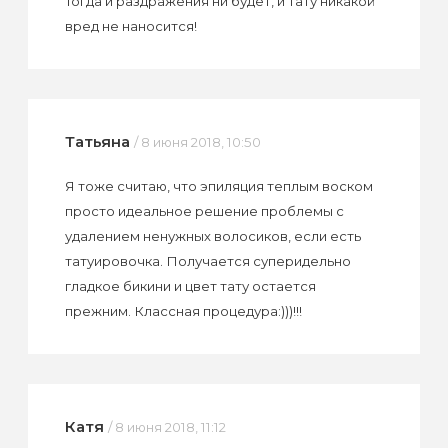
Тогда и раздражения ни будет, и тату никакой
вред не наносится!
Татьяна
/ 8 июня 2018, 10:50
Я тоже считаю, что эпиляция теплым воском
просто идеальное решение проблемы с
удалением ненужных волосиков, если есть
татуировочка. Получается суперидельно
гладкое бикини и цвет тату остается
прежним. Классная процедура:)))!!!
Катя
/ 8 июня 2018, 11:12