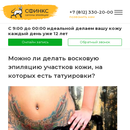
+7 (812) 330-20-00
позвонить нам
С 9:00 до 00:00 идеальной делаем вашу кожу
ГЛАВНАЯ
каждый день уже 12 лет
Онлайн запись
Обратный звонок
УСЛУГИ
Можно ли делать восковую
эпиляцию участков кожи, на
Услуги
КОМПАНИЯ
которых есть татуировки?
и
цены
О
ИНФОРМАЦИЯ
компании
Эпиляция
воском
Фото
Мастера
ВАЖНО
Шугаринг
Видео