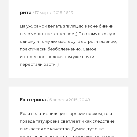
рита
/ 17 марта 2015, 16:13
Да уж, самой делать эпиляцию в зоне бикини,
дело чень ответственное ;) Поэтому и хожу к
одному и тому же мастеру. Быстро, и главное,
практически безболезненно! Самое
интересное, волочы там уже почти
перестали расти ;)
Екатерина
/ 6 апреля 2015, 20:49
Если делать эпиляцию горячим воском, то и
правда татуировка светлеет и как следствие
снижается ее качество. Думаю, тут еще
имеет значение цвета татуировки - если они