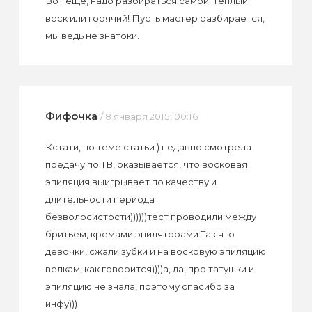
Вот еще, надо разбираться самой: теплый
воск или горячий! Пусть мастер разбирается,
мы ведь не знатоки.
Фифочка
/ 8 января 2015, 00:16
Кстати, по теме статьи:) недавно смотрела
предачу по ТВ, оказывается, что восковая
эпиляция выигрывает по качеству и
длительности периода
безволосистости))))))тест проводили между
бритьем, кремами,эпиляторами.Так что
девочки, сжали зубки и на восковую эпиляцию
велкам, как говорится))))а, да, про татушки и
эпиляцию не знала, поэтому спасибо за
инфу)))