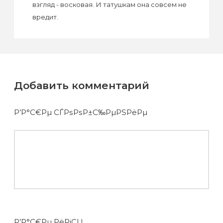
взгляд - восковая. И татушкам она совсем не
вредит.
Добавить комментарий
Р’Р°С€Рµ СЃРѕРѕР±С‰РµРЅРёРµ
Р’Р°С€Рµ РёРјСЏ