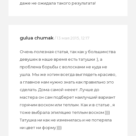
даже не ожидала такого результата!
gulua chumak
/ 13 мая 2015, 12:17
Очень полезная статья, так как у большинства
девушек в наше время есть татушки :), а
проблема борьбы с волосками не куда не
ушла. Мы же хотим всегда выглядеть красиво,
а главное нам нужно знать как правильно это
сделать. Дома самой-нееет. Лучше до
мастера он сам подберет наилучший вариант
горячим воском или теплым. Как и в статье , я
тоже выбрала эпиляцию теплым воском:))))
Татушка ни как не изменилась и не потеряла
ни цвет ни форму:))))