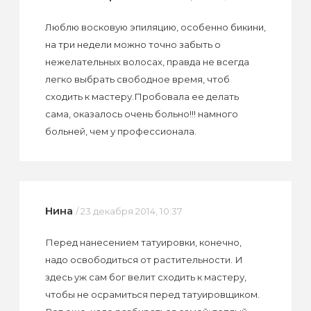
Люблю восковую эпиляцию, особенно бикини,
на три недели можно точно забыть о
нежелательных волосах, правда не всегда
легко выбрать свободное время, чтоб
сходить к мастеру.Пробовала ее делать
сама, оказалось очень больно!!! намного
больней, чем у профессионала.
Нина
/ 23 декабря 2014, 10:37
Перед нанесением татуировки, конечно,
надо освободиться от растительности. И
здесь уж сам бог велит сходить к мастеру,
чтобы не осрамиться перед татуировщиком.