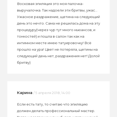
Восковая эпиляция это моя палочка-
выручалочка. Так надоели эти бритвы, ужас...
Ужасное раздражение, щетина на следующий
день это нечто. Сама не решилась дома на эту
процедуру(через чур тут много ньюансов, и
тонкостей) и пошла в салон так как на
интимном месте имею татуировочку! Всё
прошло на ура! Цвет не потеряла, щетины на
следующий день нет, раздражения нет! Долой
бритву)
Карина
/ 5 апреля 2018, 14:00
Если есть тату, то считаю что эпиляцию
должен делать профессиональный мастер.