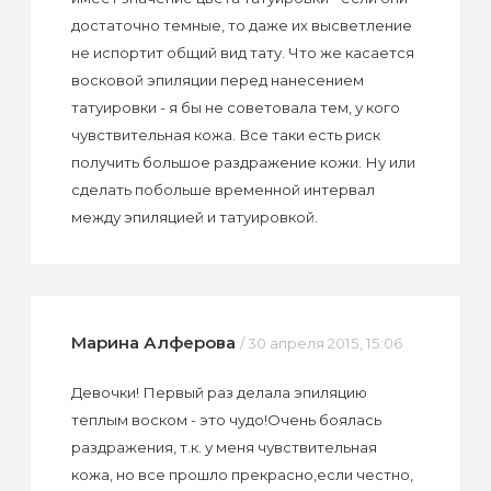
достаточно темные, то даже их высветление
не испортит общий вид тату. Что же касается
восковой эпиляции перед нанесением
татуировки - я бы не советовала тем, у кого
чувствительная кожа. Все таки есть риск
получить большое раздражение кожи. Ну или
сделать побольше временной интервал
между эпиляцией и татуировкой.
Марина Алферова
/ 30 апреля 2015, 15:06
Девочки! Первый раз делала эпиляцию
теплым воском - это чудо!Очень боялась
раздражения, т.к. у меня чувствительная
кожа, но все прошло прекрасно,если честно,