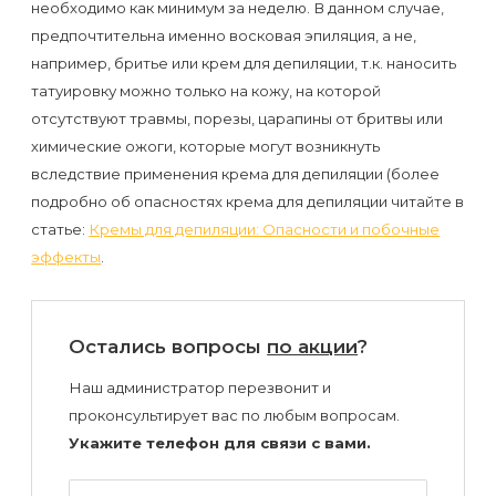
воска
необходимо как минимум за неделю. В данном случае,
предпочтительна именно восковая эпиляция, а не,
для
например, бритье или крем для депиляции, т.к. наносить
депиляции
татуировку можно только на кожу, на которой
отсутствуют травмы, порезы, царапины от бритвы или
Эпиляция
химические ожоги, которые могут возникнуть
или
вследствие применения крема для депиляции (более
депиляция?
подробно об опасностях крема для депиляции читайте в
статье:
Кремы для депиляции: Опасности и побочные
эффекты
.
Остались вопросы
по акции
?
Наш администратор перезвонит и
проконсультирует вас по любым вопросам.
Укажите телефон для связи с вами.