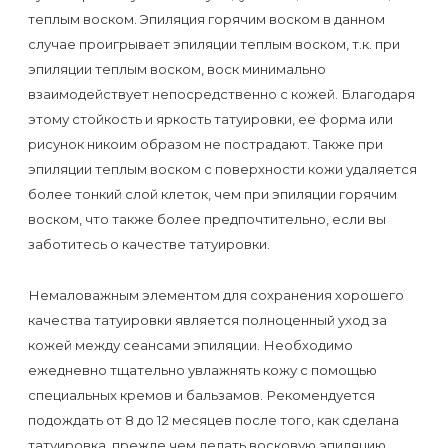
первый
теплым воском. Эпиляция горячим воском в данном
раз
случае проигрывает эпиляции теплым воском, т.к. при
эпиляции теплым воском, воск минимально
перед
взаимодействует непосредственно с кожей. Благодаря
важным
этому стойкость и яркость татуировки, ее форма или
событием
рисунок никоим образом не пострадают. Также при
эпиляции теплым воском с поверхности кожи удаляется
Противопоказания
более тонкий слой клеток, чем при эпиляции горячим
к
воском, что также более предпочтительно, если вы
заботитесь о качестве татуировки.
эпиляции
Немаловажным элементом для сохранения хорошего
Что
качества татуировки является полноценный уход за
нужно
кожей между сеансами эпиляции. Необходимо
знать
ежедневно тщательно увлажнять кожу с помощью
перед
специальных кремов и бальзамов. Рекомендуется
подождать от 8 до 12 месяцев после того, как сделана
визитом
татуировка, прежде чем делать восковую эпиляцию