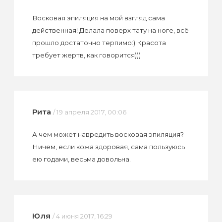
Восковая эпиляция на мой взгляд сама
действенная! Делала поверх тату на ноге, всё
прошло достаточно терпимо:) Красота
требует жертв, как говорится)))
Рита
/ 19 апреля 2017, 00:06
А чем может навредить восковая эпиляция?
Ничем, если кожа здоровая, сама пользуюсь
ею годами, весьма довольна.
Юля
/ 4 июня 2017, 16:29