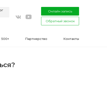
рг
Онлайн запись
Обратный звонок
youtube
vkontakte
 500+
Партнерство
Контакты
ься?
ВАЖНО
Подготовка к процедуре эпиляции
воском или сахаром
Эпиляция в Сфинксе и Формула-1