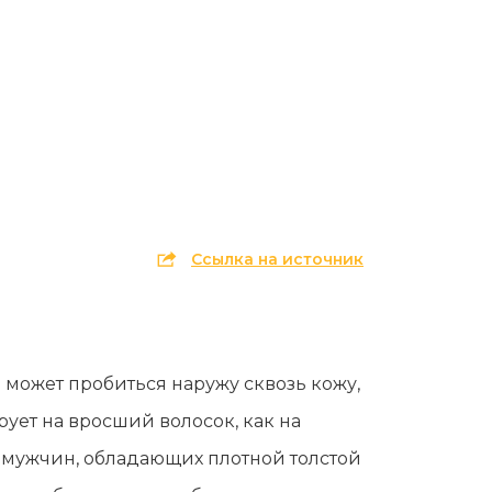
Эпиляция первый раз перед важным
событием
Противопоказания к эпиляции
Что нужно знать перед визитом к
косметологу?
Рекомендации по уходу за кожей после
депиляции воском или сахаром
Виды воска для депиляции
Ссылка на источник
Эпиляция или депиляция?
 может пробиться наружу сквозь кожу,
рует на вросший волосок, как на
х мужчин, обладающих плотной толстой