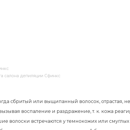
лы и инструменты
Статьи
вание
Блог
ство
Форум
траторы
Карта сайта
ы
инкс
га салона депиляции Сфинкс
огда сбритый или выщипанный волосок, отрастая, не
вызывая воспаление и раздражение, т. к. кожа реаги
шие волоски встречаются у темнокожих или смуглы