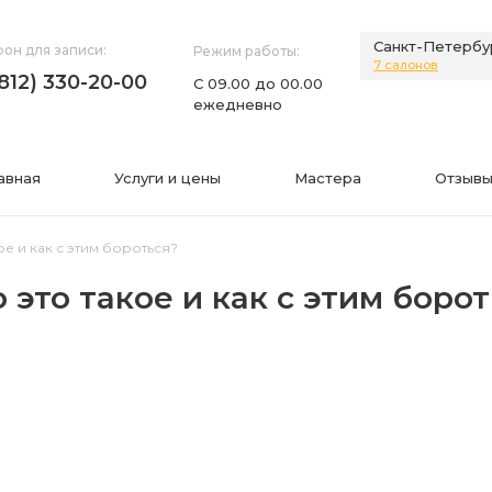
Санкт-Петербу
он для записи:
Режим работы:
7 салонов
(812) 330-20-00
С 09.00 до 00.00
ежедневно
авная
Услуги и цены
Мастера
Отзывы
е и как с этим бороться?
 это такое и как с этим борот
НИЯ
ИНФОРМАЦИЯ
нии
Фото
а
Видео
Вопросы-ответы