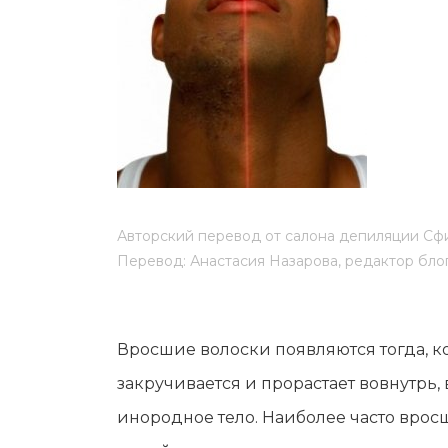
Мужская депиляция
Материа
Бикини-дизайн
Оборудо
Партнер
Админис
Контакт
Авторский перевод от салона депиляции Сф
Перевод: Анастасия Назарова, редактор бло
Вросшие волоски появляются тогда, к
закручивается и прорастает вовнутрь, 
инородное тело. Наиболее часто врос