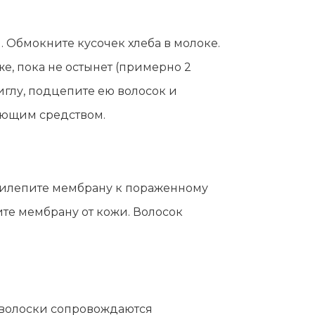
 Обмокните кусочек хлеба в молоке.
е, пока не остынет (примерно 2
иглу, подцепите ею волосок и
ующим средством.
Прилепите мембрану к пораженному
те мембрану от кожи. Волосок
 волоски сопровождаются