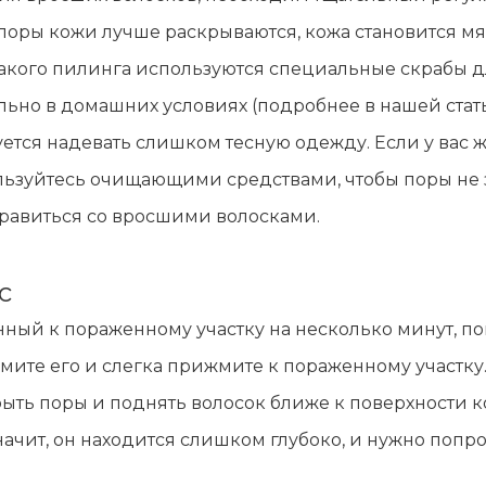
ры кожи лучше раскрываются, кожа становится мягч
 такого пилинга используются специальные скрабы д
льно в домашних условиях (подробнее в нашей ста
уется надевать слишком тесную одежду. Если у вас 
льзуйтесь очищающими средствами, чтобы поры не 
правиться со вросшими волосками.
с
ный к пораженному участку на несколько минут, по
мите его и слегка прижмите к пораженному участку.
ыть поры и поднять волосок ближе к поверхности ко
значит, он находится слишком глубоко, и нужно попр