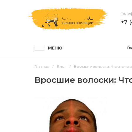
Телеф
+7 
МЕНЮ
Гл
Главная
Блог
Вросшие волоски: Что это тако
Вросшие волоски: Что
УСЛУГИ
КОМПА
Услуги и цены
О компа
Эпиляция воском
Мастер
Шугаринг
Отзывы