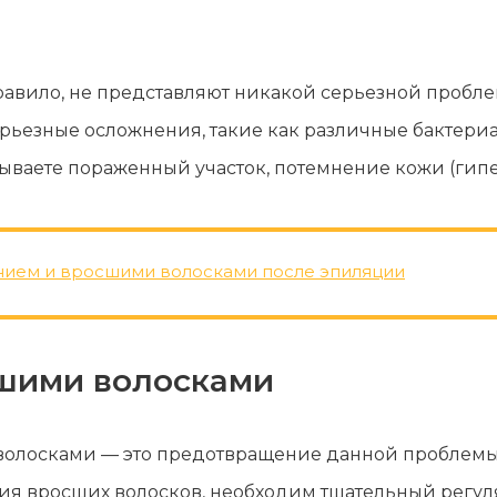
равило, не представляют никакой серьезной пробле
серьезные осложнения, такие как различные бактер
сываете пораженный участок, потемнение кожи (гип
нием и вросшими волосками после эпиляции
сшими волосками
олосками — это предотвращение данной проблемы.
ия вросших волосков, необходим тщательный регуля