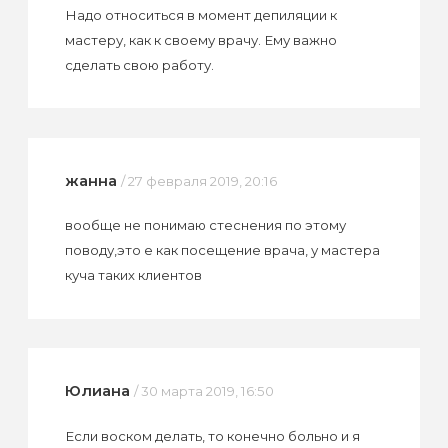
Надо относиться в момент депиляции к
мастеру, как к своему врачу. Ему важно
сделать свою работу.
жанна
/ 27 февраля 2019, 20:16
вообще не понимаю стеснения по этому
поводу,это е как посещение врача, у мастера
куча таких клиентов
Юлиана
/ 30 марта 2019, 16:50
Если воском делать, то конечно больно и я