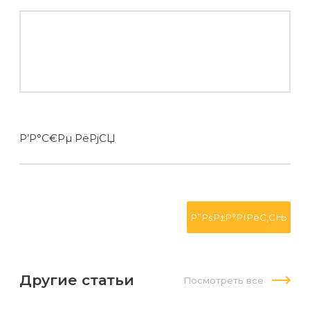
Р’Р°С€Рµ РёРјСЏ
Другие статьи
Посмотреть все