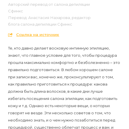
первый
Авторский перевод от салона депиляции
Сфинкс
раз
Перевод: Анастасия Назарова, редактор
перед
блога салона депиляции Сфинкс
важным
Ссылка на источник
событием
Те, кто давно делает восковую интимную эпиляцию,
Противопоказания
знают, что главное условие для того, чтобы процедура
к
прошла максимально комфортно и безболезненно – это
правильно подготовиться. В любом хорошем салоне
эпиляции
при записи вас, конечно же, проконсультируют о том,
как правильно приготовиться к процедуре: какова
Что
должна быть длина волосков, в какие дни лучше
нужно
избегать посещения салона эпиляции, как подготовить
знать
кожу и т.д. Однако есть некоторые вещи, о которых
перед
говорят не везде. Эти несколько советов о том, что
необходимо знать, и о чем нужно позаботиться перед
визитом
процедурой, существенно облегчат процесс и вам, и