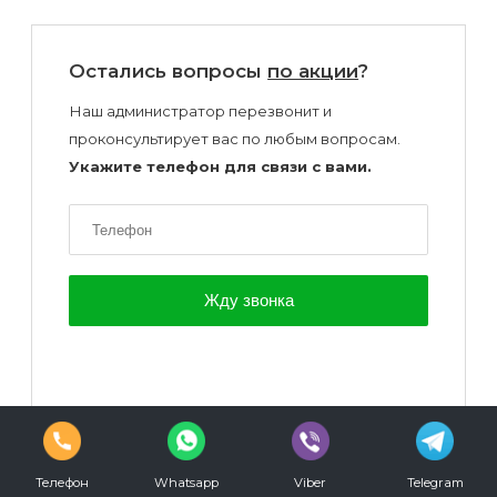
Остались вопросы
по акции
?
Наш администратор перезвонит и
проконсультирует вас по любым вопросам.
Укажите телефон для связи с вами.
Режим
работы:
С
09.00
до
00.00
ежедневно
Телефон
Whatsapp
Viber
Telegram
vkontakte