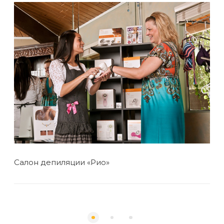
Салон депиляции «Рио»
Бра
Бр