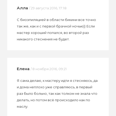
Алла
/ 29 августа 2016, 17:18
С биоэпиляцией в области бикини все точно
так же, как и с первой брачной ночью)) Если
мастер хороший попался, во второй раз
никакого стеснения не будет.
Елена
/ 8 ноября 2016, 09:21
Я сама делаю, к мастеру идти я стесняюсь, да
и дома неплохо уже справляюсь, в первый
раз было больно, так как толком не знала что
делать, но потом всё происходило как по
маслу.