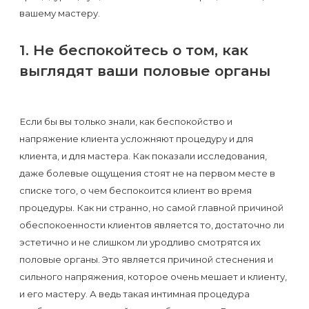
к
вашему мастеру.
косметологу?
1. Не беспокойтесь о том, как
Рекомендации
выглядят ваши половые органы
по
уходу
Если бы вы только знали, как беспокойство и
за
напряжение клиента усложняют процедуру и для
кожей
клиента, и для мастера. Как показали исследования,
после
даже болевые ощущения стоят не на первом месте в
депиляции
списке того, о чем беспокоится клиент во время
процедуры. Как ни странно, но самой главной причиной
воском
обеспокоенности клиентов является то, достаточно ли
или
эстетично и не слишком ли уродливо смотрятся их
сахаром
половые органы. Это является причиной стеснения и
сильного напряжения, которое очень мешает и клиенту,
Виды
и его мастеру. А ведь такая интимная процедура