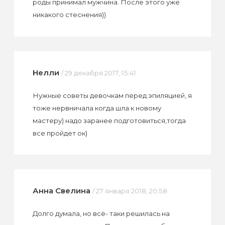
роды принимал мужчина. После этого уже
никакого стеснения))
Нелли
/ 29 декабря 2017, 15:41
Нужные советы девочкам перед эпиляцией, я
тоже нервничала когда шла к новому
мастеру) надо заранее подготовиться,тогда
все пройдет ок)
Анна Свелина
/ 27 января 2018, 20:58
Долго думала, но всё- таки решилась на