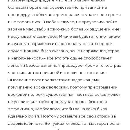
поэтому предупредите мастера о своем низком
болевом пороге непосредственно при записи на
процедуру, чтобы мастер мог рассчитывать свое время
и не торопиться. В любом случае, не преувеличивайте
заранее масштабы возможных болевых ощущений и не
накручивайте сами себя. Иначе вы будете точно так же
испуганы, напряжены и взволнованы, как и в первом
случае. Как уже было сказано, ваше напряжение, страх
и напряженность – все это отнюдь не способствует
легкой и безболезненной процедуре. Кроме того, страх
часто является причиной интенсивного потения.
Выделение пота препятствует надлежащему
прилипанию воска к волоскам, поэтому при отрывании
восковой полоски существенная часть волосков может
не удалиться. Чтобы процедура прошла быстро и
эффективно, необходимо, чтобы ваша кожа была
идеально сухая. Поэтому оставьте все свои страхи за
дверью кабинета. Вот увидите, выйдя от мастера после