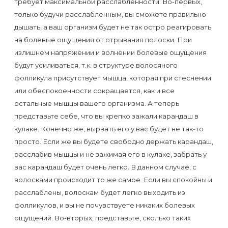
воска
требует максимальной расслабленности. Во-первых,
только будучи расслабленным, вы сможете правильно
для
дышать, а ваш организм будет не так остро реагировать
депиляции
на болевые ощущения от отрывания полоски. При
излишнем напряжении и волнении болевые ощущения
Эпиляция
будут усиливаться, т.к. в структуре волосяного
или
фолликула присутствует мышца, которая при стеснении
или обеспокоенности сокращается, как и все
депиляция?
остальные мышцы вашего организма. А теперь
представьте себе, что вы крепко зажали карандаш в
кулаке. Конечно же, вырвать его у вас будет не так-то
просто. Если же вы будете свободно держать карандаш,
расслабив мышцы и не зажимая его в кулаке, забрать у
вас карандаш будет очень легко. В данном случае, с
волосками происходит то же самое. Если вы спокойны и
расслаблены, волоскам будет легко выходить из
фолликулов, и вы не почувствуете никаких болевых
ощущений. Во-вторых, представьте, сколько таких