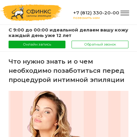
+7 (812) 330-20-00
позвонить нам
С 9:00 до 00:00 идеальной делаем вашу кожу
ГЛАВНАЯ
каждый день уже 12 лет
Онлайн запись
Обратный звонок
УСЛУГИ
Что нужно знать и о чем
необходимо позаботиться перед
Услуги
КОМПАНИЯ
процедурой интимной эпиляции
и
цены
О
ИНФОРМАЦИЯ
компании
Эпиляция
воском
Фото
Мастера
ВАЖНО
Шугаринг
Видео