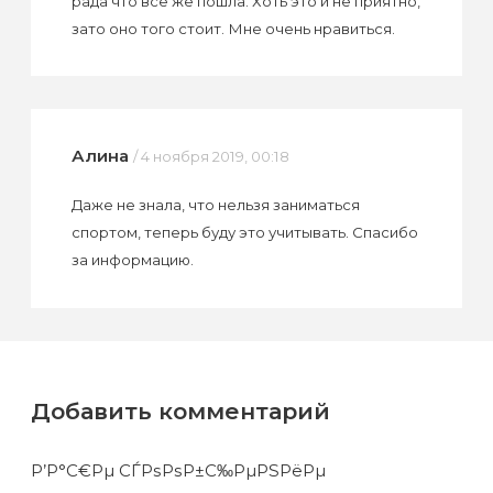
рада что все же пошла. Хоть это и не приятно,
зато оно того стоит. Мне очень нравиться.
Алина
/ 4 ноября 2019, 00:18
Даже не знала, что нельзя заниматься
спортом, теперь буду это учитывать. Спасибо
за информацию.
Добавить комментарий
Р’Р°С€Рµ СЃРѕРѕР±С‰РµРЅРёРµ