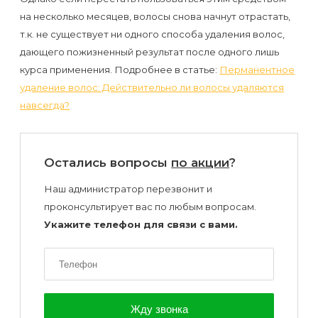
к
на несколько месяцев, волосы снова начнут отрастать,
косметологу?
т.к. не существует ни одного способа удаления волос,
дающего пожизненный результат после одного лишь
Рекомендации
курса применения. Подробнее в статье:
Перманентное
по
удаление волос: Действительно ли волосы удаляются
навсегда?
уходу
за
кожей
Остались вопросы
по акции
?
после
Наш администратор перезвонит и
депиляции
проконсультирует вас по любым вопросам.
воском
Укажите телефон для связи с вами.
или
сахаром
Виды