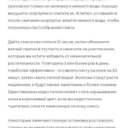
первый
орехов (но только не зеленых) и немного воды. Хорошо
раз
высушите скорлупки и сожгите их. В пепел, оставшийся
после сжигания скорлупок, влейте немного воды, чтобы
перед
получилась пастообразная смесь.
важным
событием
Дайте смеси настояться 12 часов, затем обмокните
ватный тампон в эту пасту и нанесите на участки кожи,
Противопоказания
которые вы хотите избавить от нежелательной
к
растительности. Повторять 3 или более раз в день.
Наиболее эффективно – оставлять пасту на коже на 30
эпиляции
минут, затем смыть теплой водой. Волоски станут расти
медленнее, и будут менее заметными и более тонкими.
Что
Единственным недостатком может стать окрашивание
нужно
кожи в коричневый цвет, если вы недостаточно
знать
тщательно смоете нанесенную на кожу смесь.
перед
Некоторые замечают полную остановку роста волос.
визитом
Однако если перестать пользоваться этим средством