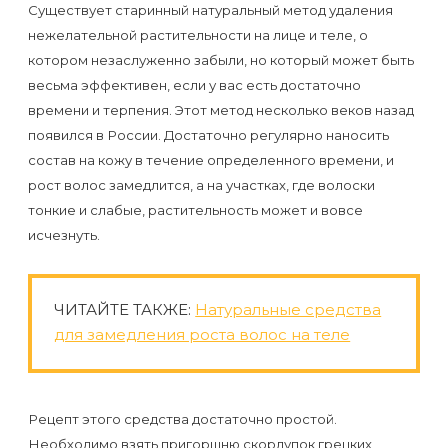
Отзывы
Существует старинный натуральный метод удаления
Подготовка
КОНТАКТЫ
нежелательной растительности на лице и теле, о
Мужская
Вопросы-
к
Материалы
котором незаслуженно забыли, но который может быть
депиляция
ответы
процедуре
и
весьма эффективен, если у вас есть достаточно
эпиляции
времени и терпения. Этот метод несколько веков назад
инструменты
Бикини-
Статьи
появился в России. Достаточно регулярно наносить
воском
дизайн
состав на кожу в течение определенного времени, и
Оборудование
или
Блог
рост волос замедлится, а на участках, где волоски
сахаром
тонкие и слабые, растительность может и вовсе
Партнерство
Форум
исчезнуть.
Эпиляция
Администраторы
Карта
в
ЧИТАЙТЕ ТАКЖЕ:
Натуральные средства
сайта
Сфинксе
Контакты
для замедления роста волос на теле
и
Формула-1
Рецепт этого средства достаточно простой.
Эпиляция
Необходимо взять пригоршню скорлупок грецких