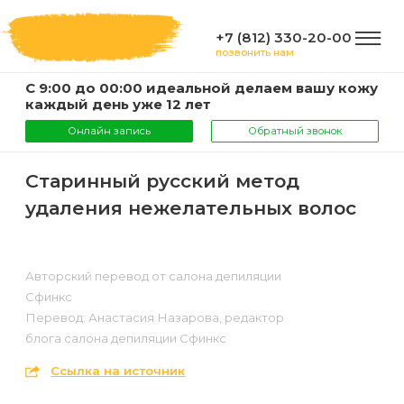
+7 (812) 330-20-00
позвонить нам
С 9:00 до 00:00 идеальной делаем вашу кожу
ГЛАВНАЯ
каждый день уже 12 лет
Онлайн запись
Обратный звонок
УСЛУГИ
Старинный русский метод
удаления нежелательных волос
Услуги
КОМПАНИЯ
и
цены
Авторский перевод от салона депиляции
О
ИНФОРМАЦИЯ
Сфинкс
компании
Перевод: Анастасия Назарова, редактор
Эпиляция
блога салона депиляции Сфинкс
воском
Фото
Мастера
ВАЖНО
Ссылка на источник
Шугаринг
Видео