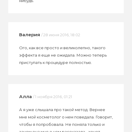
нибудь.
Валерия
/ 28 июня 2016, 18:02
Ого, как все просто и великолепно, такого
эффекта я еще не ожидала. Можно теперь
приступать к процедуре полностью.
Алла
/ 1 ноября 2016, 01:21
А я уже слышала про такой метод. Вернее
мне мой косметолог о нем поведала. Говорит,
чтобы я попробовала. Не поняла только и
зачем она мне о нем рассказала - хочет