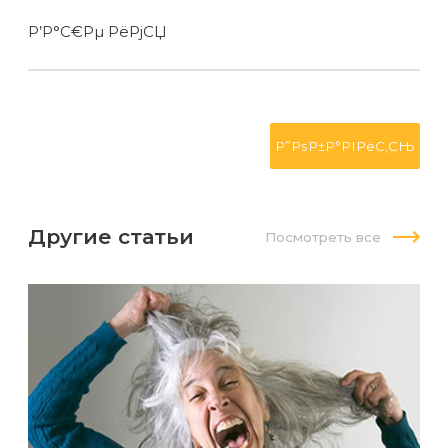
Р’Р°С€Рµ РёРјСЏ
Другие статьи
Посмотреть все