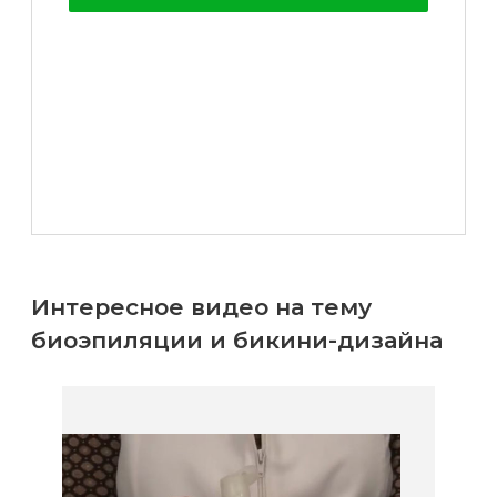
воска
для
депиляции
Эпиляция
или
депиляция?
Интересное видео на тему
биоэпиляции и бикини-дизайна