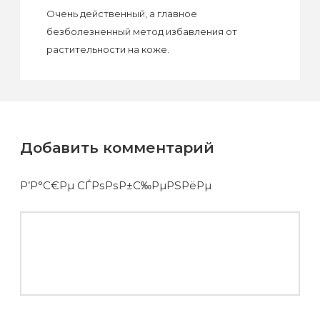
Очень действенный, а главное
безболезненный метод избавления от
растительности на коже.
Добавить комментарий
Р’Р°С€Рµ СЃРѕРѕР±С‰РµРЅРёРµ