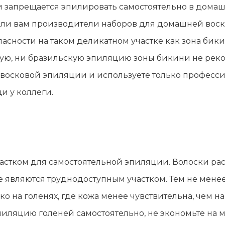
и запрещается эпилировать самостоятельно в домашн
али вам производители наборов для домашней воск
пасности на таком деликатном участке как зона бики
вую, ни бразильскую эпиляцию зоны бикини не рек
 восковой эпиляции и используете только професс
 у коллеги.
астком для самостоятельной эпиляции. Волоски рас
 являются труднодоступным участком. Тем не менее
 на голенях, где кожа менее чувствительна, чем на 
пиляцию голеней самостоятельно, не экономьте на 