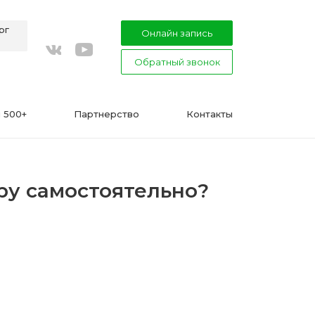
рг
Онлайн запись
Обратный звонок
youtube
vkontakte
 500+
Партнерство
Контакты
ру самостоятельно?
ВАЖНО
Подготовка к процедуре эпиляции
воском или сахаром
Эпиляция в Сфинксе и Формула-1