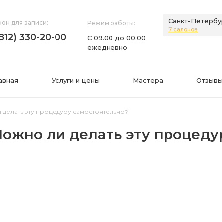
Санкт-Петербу
он для записи:
Режим работы:
7 салонов
(812) 330-20-00
С 09.00 до 00.00
ежедневно
авная
Услуги и цены
Мастера
Отзывы
 делать эту процедуру самостоятельно?
Можно ли делать эту процеду
НИЯ
ИНФОРМАЦИЯ
нии
Фото
а
Видео
Вопросы-ответы