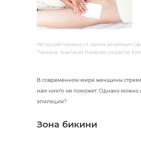
Мужская депиляция
Материа
Бикини-дизайн
Оборудо
Партнер
Админис
Авторский перевод от салона депиляции Сф
Контакт
Перевод: Анастасия Назарова, редактор бло
В современном мире женщины стремятс
нам никто не поможет. Однако можно л
эпиляция?
Зона бикини