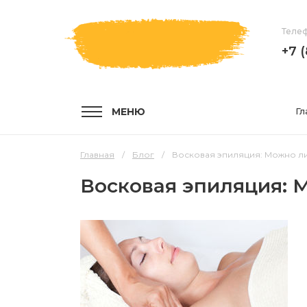
Телеф
+7 
МЕНЮ
Гл
Главная
Блог
Восковая эпиляция: Можно ли
Восковая эпиляция: 
УСЛУГИ
КОМПА
Услуги и цены
О компа
Эпиляция воском
Мастер
Шугаринг
Отзывы