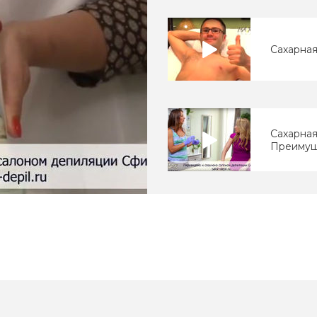
Сахарная
Сахарная
Преимущ
Ваджазз