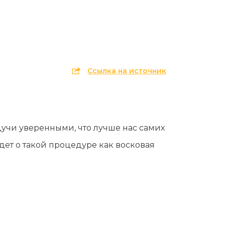
Эпиляция первый раз перед важным
событием
Противопоказания к эпиляции
Что нужно знать перед визитом к
косметологу?
Ссылка на источник
Рекомендации по уходу за кожей после
депиляции воском или сахаром
Виды воска для депиляции
Эпиляция или депиляция?
учи уверенными, что лучше нас самих
дет о такой процедуре как восковая