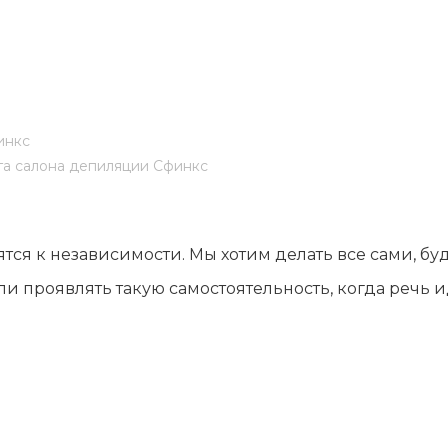
лы и инструменты
Статьи
вание
Блог
ство
Форум
траторы
Карта сайта
инкс
ы
га салона депиляции Сфинкс
я к независимости. Мы хотим делать все сами, буд
и проявлять такую самостоятельность, когда речь и