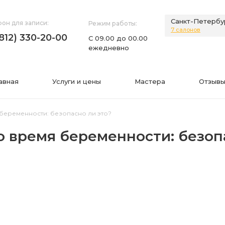
Санкт-Петербу
он для записи:
Режим работы:
7 салонов
(812) 330-20-00
С 09.00 до 00.00
ежедневно
авная
Услуги и цены
Мастера
Отзывы
беременности: безопасно ли это?
о время беременности: безоп
НИЯ
ИНФОРМАЦИЯ
нии
Фото
а
Видео
Вопросы-ответы