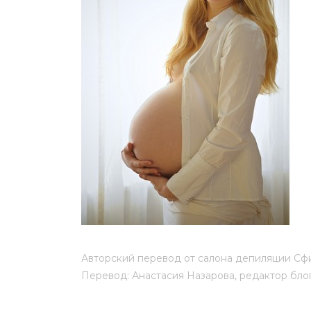
Мужская депиляция
Материа
Бикини-дизайн
Оборудо
Партнер
Админис
Контакт
Авторский перевод от салона депиляции Сф
Перевод: Анастасия Назарова, редактор бло