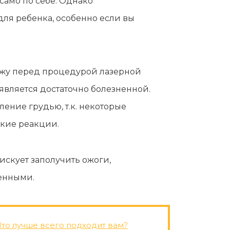
само по себе. Однако
ля ребенка, особенно если вы
ожу перед процедурой лазерной
 является достаточно болезненной.
ние грудью, т.к. некоторые
ские реакции.
искует заполучить ожоги,
ненными.
то лучше всего подходит вам?