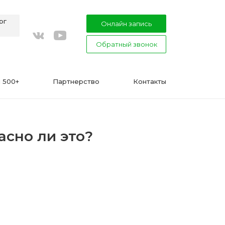
рг
Онлайн запись
Обратный звонок
youtube
vkontakte
 500+
Партнерство
Контакты
асно ли это?
ВАЖНО
Подготовка к процедуре эпиляции
воском или сахаром
Эпиляция в Сфинксе и Формула-1