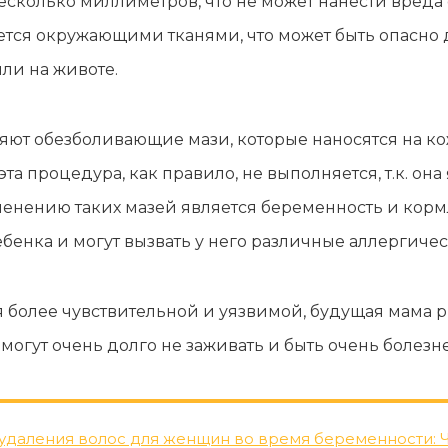
есколько миллиметров, что не может нанести вреда 
ся окружающими тканями, что может быть опасно д
ли на животе.
ляют обезболивающие мази, которые наносятся на к
а процедура, как правило, не выполняется, т.к. она
нению таких мазей является беременность и кормле
бенка и могут вызвать у него различные аллергиче
я более чувствительной и уязвимой, будущая мама р
могут очень долго не заживать и быть очень болез
удаления волос для женщин во время беременности: Ч