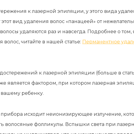
режения к лазерной эпиляции, у этого вида удале
этот вид удаления волос «панацеей» от нежелательн
волосы удаляются раз и навсегда. Подробнее о том,
волос, читайте в нашей статье:
Перманентное удале
остережений к лазерной эпиляции (больше в стат
кже является фактором, при котором лазерная эпиля
 вашему ребенку.
 прибора исходит неионизирующее излучение, кото
ть волосяные фолликулы. Вспышки света при лазер