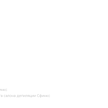
лы и инструменты
Статьи
вание
Блог
ство
Форум
траторы
Карта сайта
ы
инкс
га салона депиляции Сфинкс