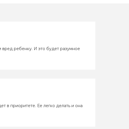
 эпиляция против эпилятора
 вред ребенку. И это будет разумное
ушки Петербурга думают о
ии
 правда о мужской депиляции
т в приоритете. Ее легко делать и она