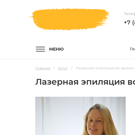
Телеф
+7 
МЕНЮ
Гл
Главная
Блог
Лазерная эпиляция во время 
Лазерная эпиляция в
УСЛУГИ
КОМПА
Услуги и цены
О компа
Эпиляция воском
Мастер
Шугаринг
Отзывы