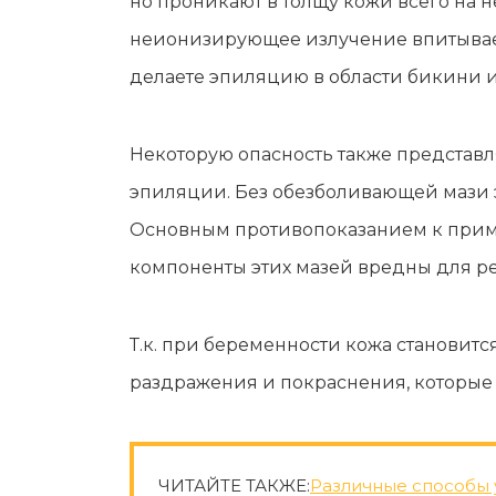
но проникают в толщу кожи всего на н
неионизирующее излучение впитывает
делаете эпиляцию в области бикини и
Некоторую опасность также представ
эпиляции. Без обезболивающей мази эт
Основным противопоказанием к приме
компоненты этих мазей вредны для ре
Т.к. при беременности кожа становитс
раздражения и покраснения, которые 
ЧИТАЙТЕ ТАКЖЕ:
Различные способы 