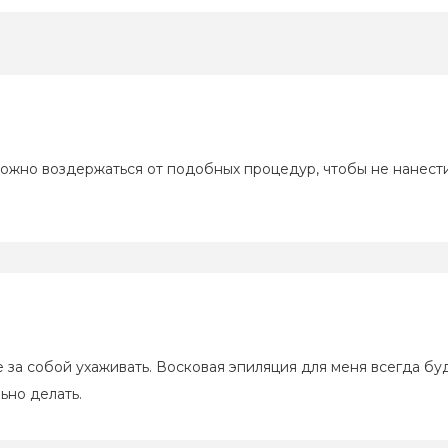
Восковая
можно воздержаться от подобных процедур, чтобы не нанести
Что дев
депиляц
Женская
а собой ухаживать. Восковая эпиляция для меня всегда буде
ьно делать.