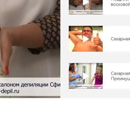
восковой
Сахарная
Сахарная
Преимущ
Ваджазз