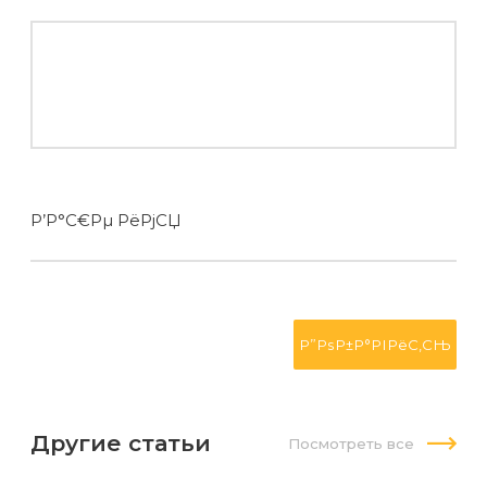
Р’Р°С€Рµ РёРјСЏ
Другие статьи
Посмотреть все