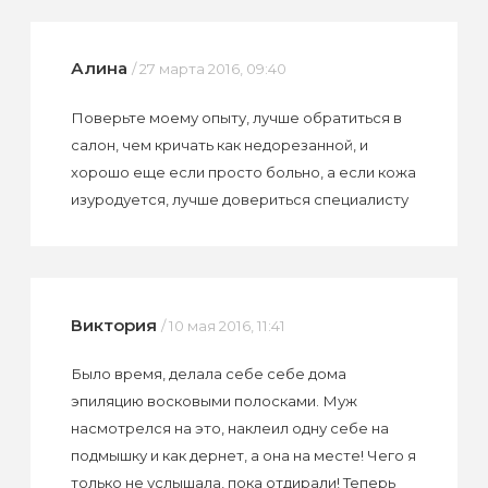
Алина
/ 27 марта 2016, 09:40
Поверьте моему опыту, лучше обратиться в
салон, чем кричать как недорезанной, и
хорошо еще если просто больно, а если кожа
изуродуется, лучше довериться специалисту
Виктория
/ 10 мая 2016, 11:41
Было время, делала себе себе дома
эпиляцию восковыми полосками. Муж
насмотрелся на это, наклеил одну себе на
подмышку и как дернет, а она на месте! Чего я
только не услышала, пока отдирали! Теперь