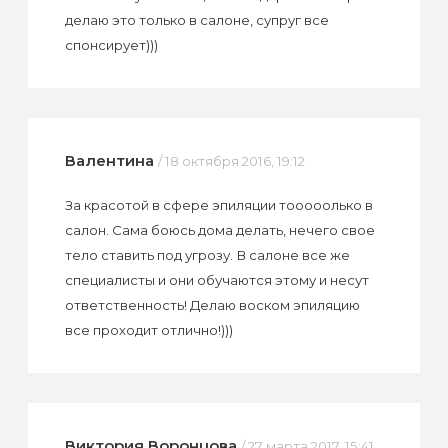
делаю это только в салоне, супруг все
спонсирует)))
Валентина
/ 18 октября 2016, 19:12
За красотой в сфере эпиляции тооооолько в
салон. Сама боюсь дома делать, нечего свое
тело ставить под угрозу. В салоне все же
специалисты и они обучаются этому и несут
ответственность! Делаю воском эпиляцию
все проходит отлично!)))
Виктория Воронцова
/ 27 марта 2017, 15:41