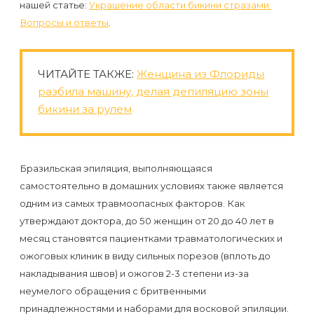
воска
нашей статье:
Украшение области бикини стразами:
Вопросы и ответы
.
для
депиляции
ЧИТАЙТЕ ТАКЖЕ:
Женщина из Флориды
Эпиляция
разбила машину, делая депиляцию зоны
или
бикини за рулем
депиляция?
Бразильская эпиляция, выполняющаяся
самостоятельно в домашних условиях также является
одним из самых травмоопасных факторов. Как
утверждают доктора, до 50 женщин от 20 до 40 лет в
месяц становятся пациентками травматологических и
ожоговых клиник в виду сильных порезов (вплоть до
накладывания швов) и ожогов 2-3 степени из-за
неумелого обращения с бритвенными
принадлежностями и наборами для восковой эпиляции.