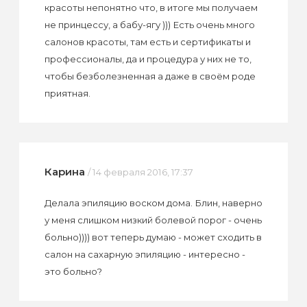
красоты непонятно что, в итоге мы получаем
не принцессу, а бабу-ягу ))) Есть очень много
салонов красоты, там есть и сертификаты и
профессионалы, да и процедура у них не то,
чтобы безболезненная а даже в своём роде
приятная.
Карина
/ 14 февраля 2016, 17:37
Делала эпиляцию воском дома. Блин, наверно
у меня слишком низкий болевой порог - очень
больно)))) вот теперь думаю - может сходить в
салон на сахарную эпиляцию - интересно -
это больно?