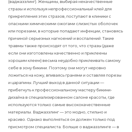
(ваджаззлинг). Женщины, выбирая некачественные
к
стразы и используя непрофессиональный клей для
косметологу?
прикрепления этих стразов, поступают в клиники с
опасными химическими ожогами слизистых оболочек
Рекомендации
или порезами, в которые попадают инфекции, становясь
по
причиной серьезных нагноений и воспалений. Такие
уходу
травмы также происходят от того, что стразы (даже
если они изготовлены качественно и приклеены
за
хорошим клеем) весьма неудобно приклеивать самому
кожей
себе в зону бикини. Поэтому они могут неровно
после
ложиться на кожу, впиваясь гранями и оставляя порезы
депиляции
и царапины. Лучший выход в данной ситуации —
прибегнуть к профессиональному мастеру бикини-
воском
дизайна в специализированном салоне красоты, где
или
используются только самые высококачественные
сахаром
материалы. Ваджаззлинг — это модно, стильно и
красиво. Однако выполняться он должен только под
Виды
присмотром специалиста. Больше о ваджаззлинге — в