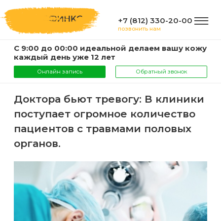
+7 (812) 330-20-00
позвонить нам
С 9:00 до 00:00 идеальной делаем вашу кожу
ГЛАВНАЯ
каждый день уже 12 лет
Онлайн запись
Обратный звонок
УСЛУГИ
Доктора бьют тревогу: В клиники
поступает огромное количество
Услуги
КОМПАНИЯ
пациентов с травмами половых
и
органов.
цены
О
ИНФОРМАЦИЯ
компании
Эпиляция
воском
Фото
Мастера
ВАЖНО
Шугаринг
Видео