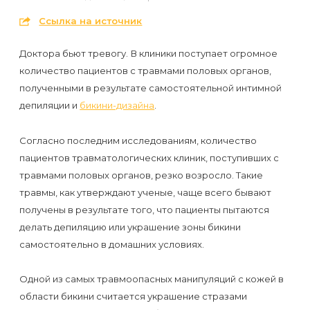
первый
Ссылка на источник
раз
перед
Доктора бьют тревогу. В клиники поступает огромное
количество пациентов с травмами половых органов,
важным
полученными в результате самостоятельной интимной
событием
депиляции и
бикини-дизайна
.
Противопоказания
Согласно последним исследованиям, количество
к
пациентов травматологических клиник, поступивших с
эпиляции
травмами половых органов, резко возросло. Такие
травмы, как утверждают ученые, чаще всего бывают
Что
получены в результате того, что пациенты пытаются
делать депиляцию или украшение зоны бикини
нужно
самостоятельно в домашних условиях.
знать
перед
Одной из самых травмоопасных манипуляций с кожей в
визитом
области бикини считается украшение стразами