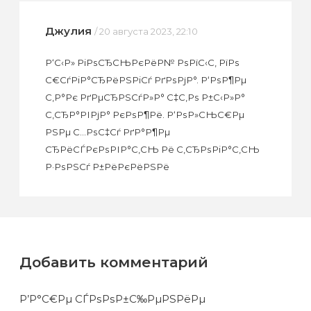
Джулия
/ 20 августа 2023, 22:10
Р‘С‹Р» РіРѕСЂСЊРєРёР№ РѕРїС‹С‚ РїРѕ
С€СѓРіР°СЂРёРЅРіСѓ РґРѕРјР°. Р‘РѕР¶Рµ
С‚Р°Рє РґРµСЂРЅСѓР»Р° С‡С‚Рѕ Р±С‹Р»Р°
С‚СЂР°РІРјР° РєРѕР¶Рё. Р‘РѕР»СЊС€Рµ
РЅРµ С…РѕС‡Сѓ РґР°Р¶Рµ
СЂРёСЃРєРѕРІР°С‚СЊ Рё С‚СЂРѕРіР°С‚СЊ
Р·РѕРЅСѓ Р±РёРєРёРЅРё
Добавить комментарий
Р’Р°С€Рµ СЃРѕРѕР±С‰РµРЅРёРµ